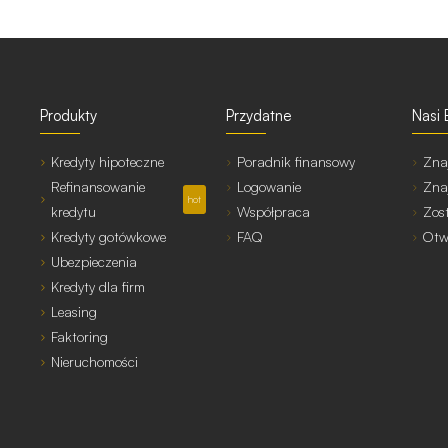
Produkty
Przydatne
Nasi 
Kredyty hipoteczne
Poradnik finansowy
Zna
Refinansowanie
Logowanie
Zna
hot
kredytu
Współpraca
Zos
Kredyty gotówkowe
FAQ
Otw
Ubezpieczenia
Kredyty dla firm
Leasing
Faktoring
Nieruchomości