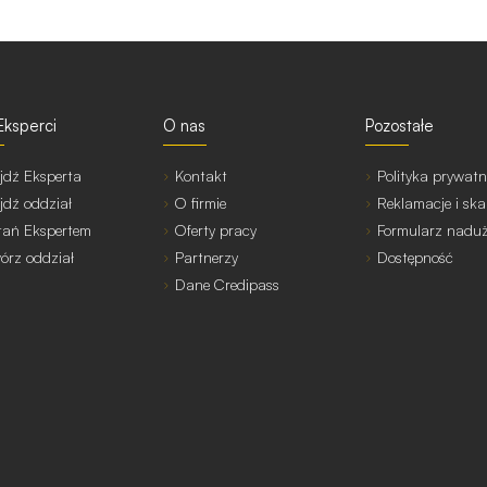
Eksperci
O nas
Pozostałe
jdź Eksperta
Kontakt
Polityka prywatn
jdź oddział
O firmie
Reklamacje i ska
tań Ekspertem
Oferty pracy
Formularz nadu
órz oddział
Partnerzy
Dostępność
Dane Credipass