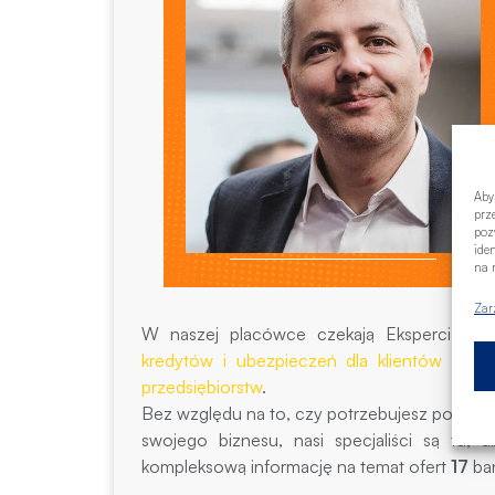
Aby
prz
poz
ide
na n
Zar
W naszej placówce czekają Eksperci fina
kredytów i ubezpieczeń dla klientów indyw
przedsiębiorstw
.
Bez względu na to, czy potrzebujesz pożycz
swojego biznesu, nasi specjaliści są tu
kompleksową informację na temat ofert
17
ba