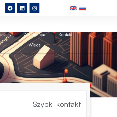
ent indywidualny
Klient biznesowy
działy
Współpraca
Kontakt
Więcej
Szybki kontakt