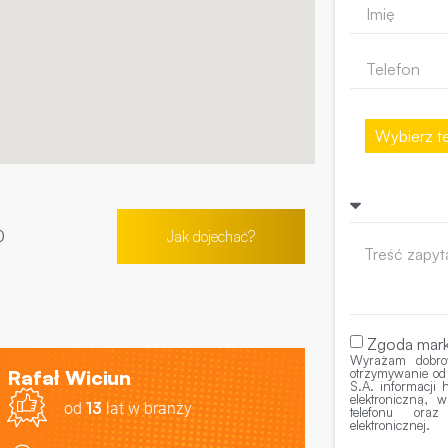
Wybierz te
0
Jak dojechać?
Zgoda mark
Wyrażam dobro
Rafał Wiciun
otrzymywanie od
S.A. informacji
elektroniczną,
13
od
lat w branży
telefonu ora
elektronicznej.