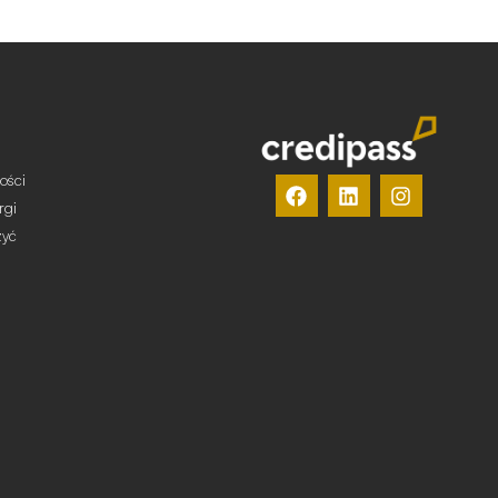
ości
rgi
żyć