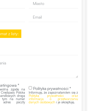
mat z listy:
etingowa *
Polityka prywatności *
wolną zgodę na
 Credipass Polska
Informuję, że zapoznałam/em się z
 handlowych drogą
Polityką prywatności oraz
 w tym na numer
informacją o przetwarzaniu
z adres poczty
danych osobowych
i je akceptuję.