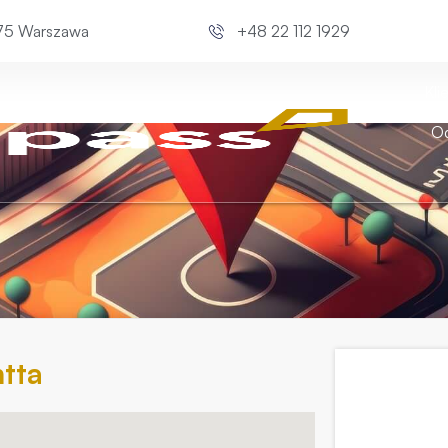
675 Warszawa
+48 22 112 1929
Kli
Od
tta