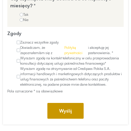
miesięcy?
*
Tak
Nie
Zgody
Zaznacz wszystkie zgody
Oświadczam, że
Polityką
i akceptuję jej
zapoznałem/am się z
prywatności
postanowienia. *
Wyrażam zgodę na kontakt telefoniczny w celu przeprowadzenia
konsultacji dotyczącej usługi pośrednictwa finansowego*
Wyrażam zgodę na otrzymywanie od Credipass Polska S.A.
informacji handlowych i marketingowych dotyczących produktów i
usług finansowych za pośrednictwem telefonu oraz poczty
elektronicznej, na podane przeze mnie dane kontaktowe.
Pola oznaczone * są obowiązkowe
Wyślij