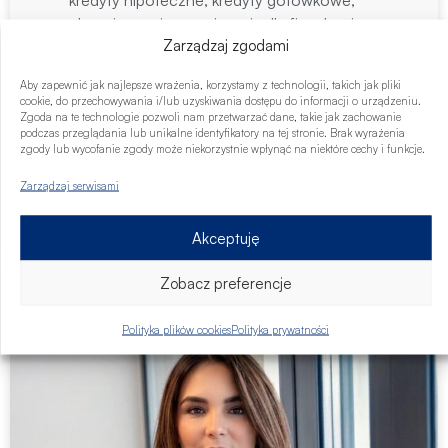
kredyty hipoteczne, kredyty gotówkowe,
ubezpieczenia, rozwiązania dla firm, leasing,
Zarządzaj zgodami
faktoring, finansowanie deweloperów, pożyczki
unijne, nieruchomości, inne
Aby zapewnić jak najlepsze wrażenia, korzystamy z technologii, takich jak pliki
cookie, do przechowywania i/lub uzyskiwania dostępu do informacji o urządzeniu.
Zgoda na te technologie pozwoli nam przetwarzać dane, takie jak zachowanie
Aleja Rzeczypospolitej 24, 02-976 Warszawa
podczas przeglądania lub unikalne identyfikatory na tej stronie. Brak wyrażenia
zgody lub wycofanie zgody może niekorzystnie wpłynąć na niektóre cechy i funkcje.
Zarządzaj serwisami
Umów się na bezpłatną konsultację
Akceptuję
Zobacz preferencje
Karolina Gierkowska-Szemiot
Ekspert finansowy
Polityka plików cookies
Polityka prywatności