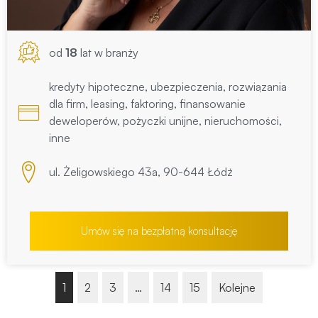
od
18
lat w branży
kredyty hipoteczne, ubezpieczenia, rozwiązania
dla firm, leasing, faktoring, finansowanie
deweloperów, pożyczki unijne, nieruchomości,
inne
ul. Żeligowskiego 43a, 90-644 Łódź
Umów się na bezpłatną konsultację
1
2
3
…
14
15
Kolejne