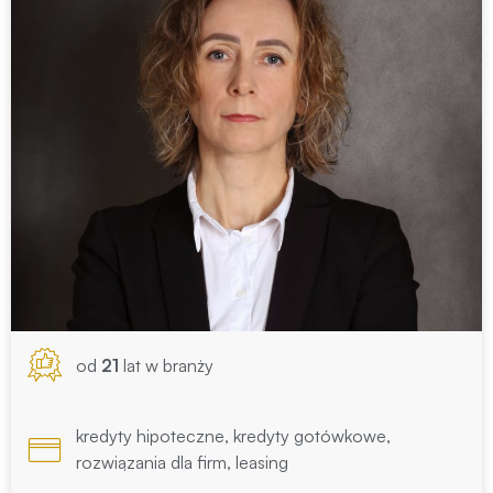
od
21
lat w branży
kredyty hipoteczne, kredyty gotówkowe,
rozwiązania dla firm, leasing