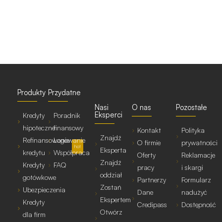
Produkty
Przydatne
Nasi
O nas
Pozostałe
Eksperci
Kredyty
Poradnik
hipoteczne
finansowy
Kontakt
Polityka
Znajdź
Refinansowanie
Logowanie
O firmie
prywatności
hot
Eksperta
kredytu
Współpraca
Oferty
Reklamacje
Znajdź
Kredyty
FAQ
pracy
i skargi
oddział
gotówkowe
Partnerzy
Formularz
Zostań
Ubezpieczenia
Dane
nadużyć
Ekspertem
Kredyty
Credipass
Dostępność
Otwórz
dla firm