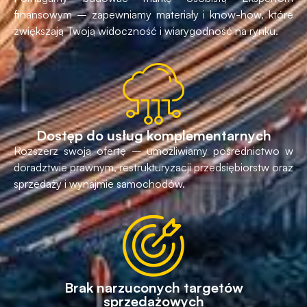
finansowym – zapewniamy materiały i know-how, które
zwiększają Twoją widoczność i wiarygodność na rynku.
Dostęp do usług komplementarnych
Rozszerz swoją ofertę – umożliwiamy pośrednictwo w
doradztwie prawnym, restrukturyzacji przedsiębiorstw oraz
sprzedaży i wynajmie samochodów.
Brak narzuconych targetów
sprzedażowych