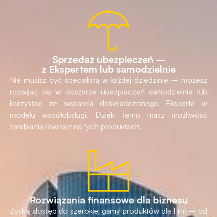
Sprzedaż ubezpieczeń –
z Ekspertem lub samodzielnie
Nie musisz być specjalistą w każdej dziedzinie – możesz
rozwijać się w obszarze ubezpieczeń samodzielnie lub
korzystać ze wsparcia doświadczonego Eksperta w
modelu współobsługi. Dzięki temu masz możliwość
zarabiania również na tych produktach.
Rozwiązania finansowe dla biznesu
Zyskaj dostęp do szerokiej gamy produktów dla firm – od