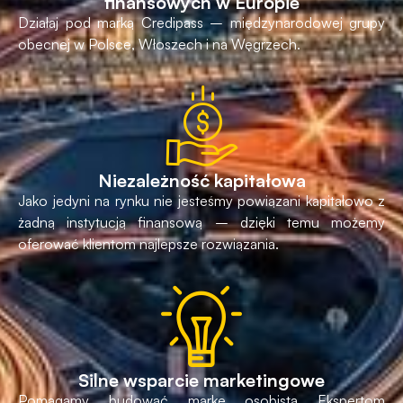
finansowych w Europie
Działaj pod marką Credipass – międzynarodowej grupy
obecnej w Polsce, Włoszech i na Węgrzech.
Niezależność kapitałowa
Jako jedyni na rynku nie jesteśmy powiązani kapitałowo z
żadną instytucją finansową – dzięki temu możemy
oferować klientom najlepsze rozwiązania.
Silne wsparcie marketingowe
Pomagamy budować markę osobistą Ekspertom