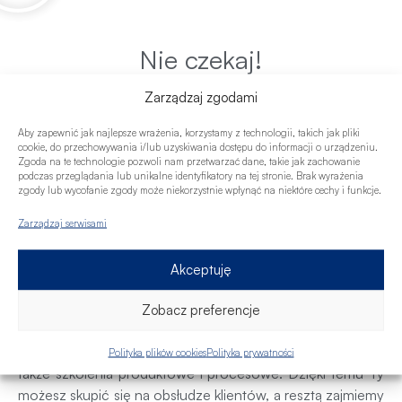
Nie czekaj!
Skontaktuj się z nami!
Zarządzaj zgodami
Aby zapewnić jak najlepsze wrażenia, korzystamy z technologii, takich jak pliki
Wypełnij formularz
cookie, do przechowywania i/lub uzyskiwania dostępu do informacji o urządzeniu.
Zgoda na te technologie pozwoli nam przetwarzać dane, takie jak zachowanie
podczas przeglądania lub unikalne identyfikatory na tej stronie. Brak wyrażenia
zgody lub wycofanie zgody może niekorzystnie wpłynąć na niektóre cechy i funkcje.
Działaj z nami i osiągnij
Zarządzaj serwisami
sukces!
Credipass to idealny partner dla osób poszukujących
Akceptuję
współpracy lub pracy w branży finansowej. Wiemy, jak
ważne jest, aby mieć pomoc w codziennych
Zobacz preferencje
obowiązkach. Dlatego oferujemy dostęp do
nowoczesnych narzędzi wspierających obsługę klienta, a
Polityka plików cookies
Polityka prywatności
także szkolenia produktowe i procesowe. Dzięki temu Ty
możesz skupić się na obsłudze klientów, a resztą zajmiemy