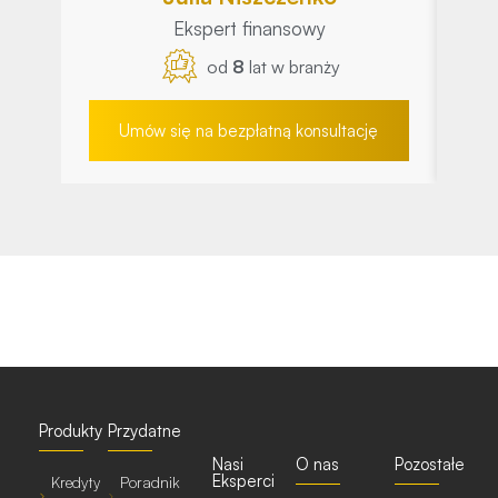
Ekspert finansowy
od
8
lat w branży
Umów się na bezpłatną konsultację
Produkty
Przydatne
Nasi
O nas
Pozostałe
Eksperci
Kredyty
Poradnik