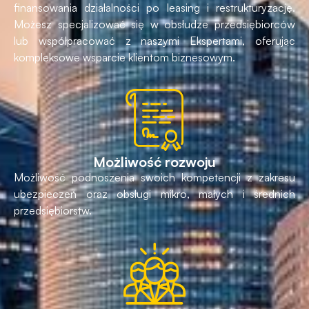
finansowania działalności po leasing i restrukturyzację.
Możesz specjalizować się w obsłudze przedsiębiorców
lub współpracować z naszymi Ekspertami, oferując
kompleksowe wsparcie klientom biznesowym.
Możliwość rozwoju
Możliwość podnoszenia swoich kompetencji z zakresu
ubezpieczeń oraz obsługi mikro, małych i średnich
przedsiębiorstw.