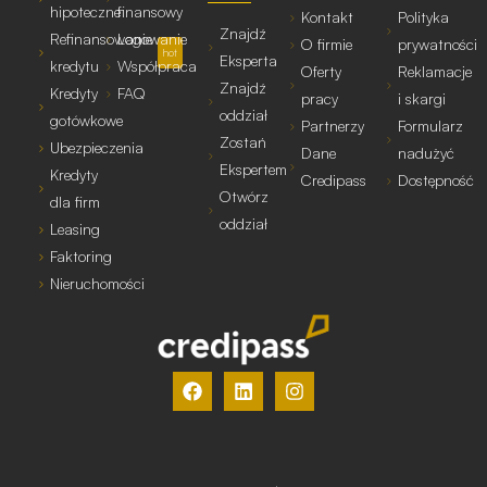
hipoteczne
finansowy
Kontakt
Polityka
Znajdź
Refinansowanie
Logowanie
O firmie
prywatności
hot
Eksperta
kredytu
Współpraca
Oferty
Reklamacje
Znajdź
Kredyty
FAQ
pracy
i skargi
oddział
gotówkowe
Partnerzy
Formularz
Zostań
Ubezpieczenia
Dane
nadużyć
Ekspertem
Kredyty
Credipass
Dostępność
Otwórz
dla firm
oddział
Leasing
Faktoring
Nieruchomości