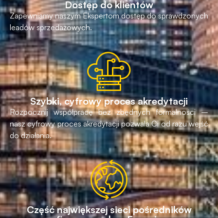
Dostęp do klientów
Zapewniamy naszym Ekspertom dostęp do sprawdzonych
leadów sprzedażowych.
Szybki, cyfrowy proces akredytacji
Rozpocznij współpracę bez zbędnych formalności –
nasz cyfrowy proces akredytacji pozwala Ci od razu wejść
do działania.
Część największej sieci pośredników