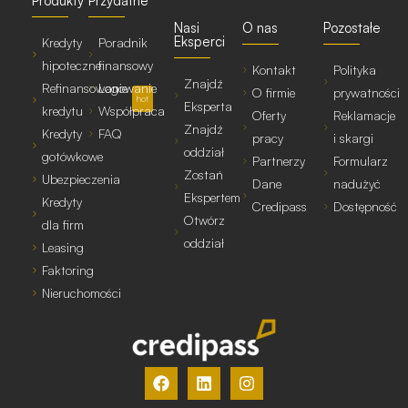
Produkty
Przydatne
Nasi
O nas
Pozostałe
Eksperci
Kredyty
Poradnik
hipoteczne
finansowy
Kontakt
Polityka
Znajdź
Refinansowanie
Logowanie
O firmie
prywatności
hot
Eksperta
kredytu
Współpraca
Oferty
Reklamacje
Znajdź
Kredyty
FAQ
pracy
i skargi
oddział
gotówkowe
Partnerzy
Formularz
Zostań
Ubezpieczenia
Dane
nadużyć
Ekspertem
Kredyty
Credipass
Dostępność
Otwórz
dla firm
oddział
Leasing
Faktoring
Nieruchomości