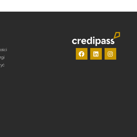
ości
rgi
żyć