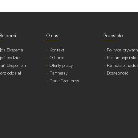
Eksperci
O nas
Pozostałe
jdź Eksperta
Kontakt
Polityka prywatn
jdź oddział
O firmie
Reklamacje i ska
tań Ekspertem
Oferty pracy
Formularz nadu
órz oddział
Partnerzy
Dostępność
Dane Credipass