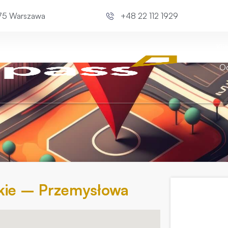
675 Warszawa
+48 22 112 1929
Kli
Od
kie – Przemysłowa