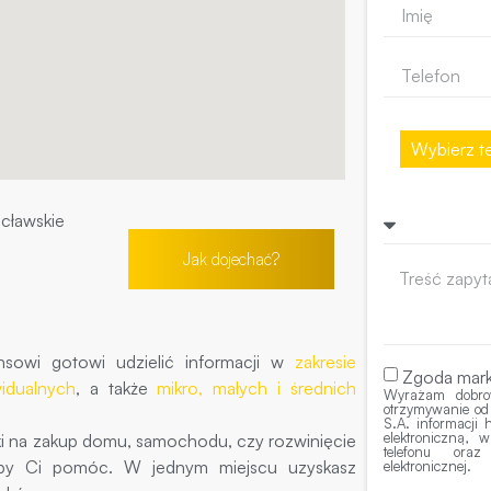
Wybierz te
cławskie
Jak dojechać?
nsowi gotowi udzielić informacji w
zakresie
Zgoda mark
idualnych
, a także
mikro, małych i średnich
Wyrażam dobro
otrzymywanie od
S.A. informacji
elektroniczną,
ki na zakup domu, samochodu, czy rozwinięcie
telefonu ora
, aby Ci pomóc. W jednym miejscu uzyskasz
elektronicznej.