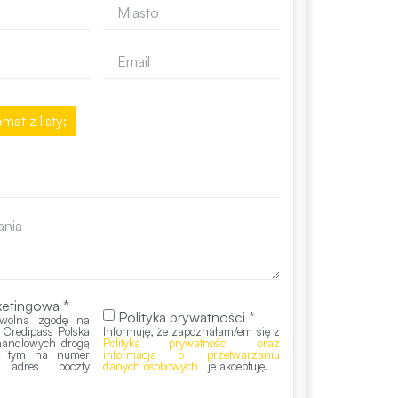
mat z listy:
etingowa *
Polityka prywatności *
wolną zgodę na
 Credipass Polska
Informuję, że zapoznałam/em się z
 handlowych drogą
Polityką prywatności oraz
 w tym na numer
informacją o przetwarzaniu
z adres poczty
danych osobowych
i je akceptuję.