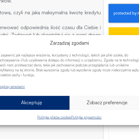
nków.
tową, czyli na jaką maksymalną kwotę kredytu
erwować odpowiednią ilość czasu dla Ciebie i
łni. Zadzwoń lub skontaktuj się z nami drogą
n spotkania. Czekamy na Ciebie i chętnie
Zarządzaj zgodami
elów.
 zapewnić jak najlepsze wrażenia, korzystamy z technologii, takich jak pliki cookie, do
echowywania i/lub uzyskiwania dostępu do informacji o urządzeniu. Zgoda na te technologi
woli nam przetwarzać dane, takie jak zachowanie podczas przeglądania lub unikalne
ntyfikatory na tej stronie. Brak wyrażenia zgody lub wycofanie zgody może niekorzystnie wpł
iektóre cechy i funkcje.
ządzaj serwisami
Akceptuję
Zobacz preferencje
Polityka plików cookies
Polityka prywatności