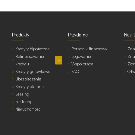
Produkty
Przydatne
Nasi 
Kredyty hipoteczne
Poradnik finansowy
Zna
Refinansowanie
Logowanie
Zna
hot
kredytu
Współpraca
Zos
Kredyty gotówkowe
FAQ
Otw
Ubezpieczenia
Kredyty dla firm
Leasing
Faktoring
Nieruchomości