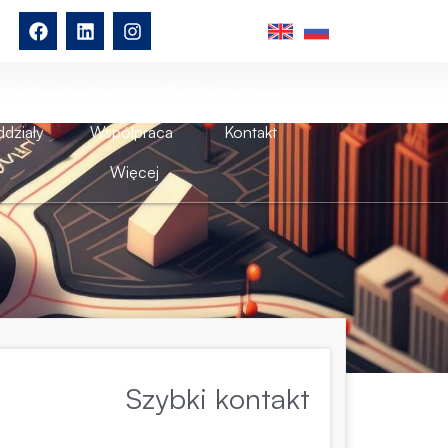
ent indywidualny
Klient biznesowy
działy
Współpraca
Kontakt
Więcej
Szybki kontakt