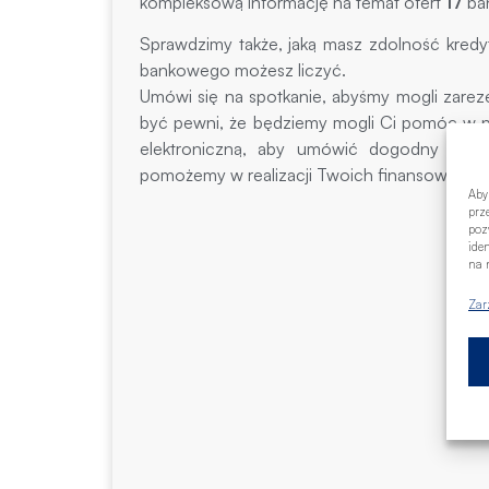
kompleksową informację na temat ofert
17
ba
Sprawdzimy także, jaką masz zdolność kredy
bankowego możesz liczyć.
Umówi się na spotkanie, abyśmy mogli zarez
być pewni, że będziemy mogli Ci pomóc w pe
elektroniczną, aby umówić dogodny termi
pomożemy w realizacji Twoich finansowych c
Aby
prz
poz
ide
na n
Zar