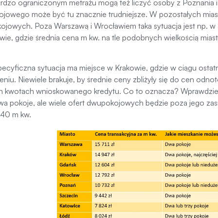
ardzo ograniczonym metrażu mogą też liczyć osoby z Poznania i
ojowego może być tu znacznie trudniejsze. W pozostałych mias
jowych. Poza Warszawą i Wrocławiem taka sytuacja jest np. w S
ie, gdzie średnia cena m kw. na tle podobnych wielkością miast
ecyficzna sytuacja ma miejsce w Krakowie, gdzie w ciągu ostatni
niu. Niewiele brakuje, by średnie ceny zbliżyły się do cen odn
ch kwotach wnioskowanego kredytu. Co to oznacza? Wprawdzie
wa pokoje, ale wiele ofert dwupokojowych będzie poza jego zas
 40 m kw.