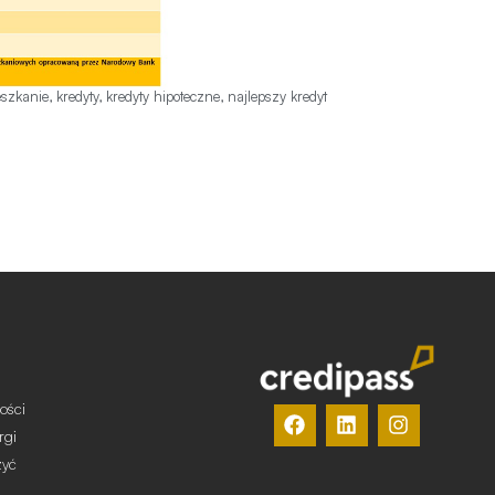
eszkanie
,
kredyty
,
kredyty hipoteczne
,
najlepszy kredyt
ości
rgi
żyć