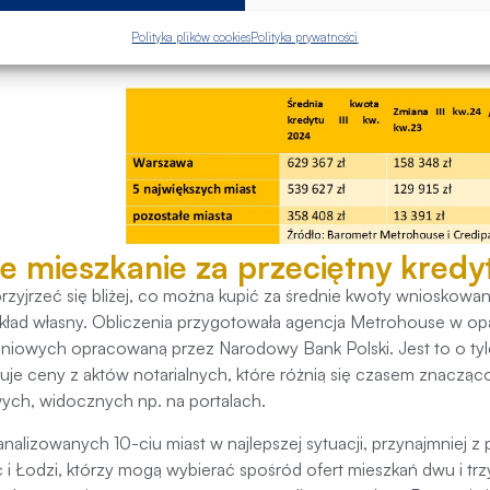
być dla wielu osób zbyt dużym obciążeniem
, zauważa
Aleksandra
Polityka plików cookies
Polityka prywatności
pass.
ie mieszkanie za przeciętny kredy
rzyjrzeć się bliżej, co można kupić za średnie kwoty wnioskow
kład własny. Obliczenia przygotowała agencja Metrohouse w op
niowych opracowaną przez Narodowy Bank Polski. Jest to o tyle
uje ceny z aktów notarialnych, które różnią się czasem znacząc
ych, widocznych np. na portalach.
nalizowanych 10-ciu miast w najlepszej sytuacji, przynajmniej z
 i Łodzi, którzy mogą wybierać spośród ofert mieszkań dwu i t