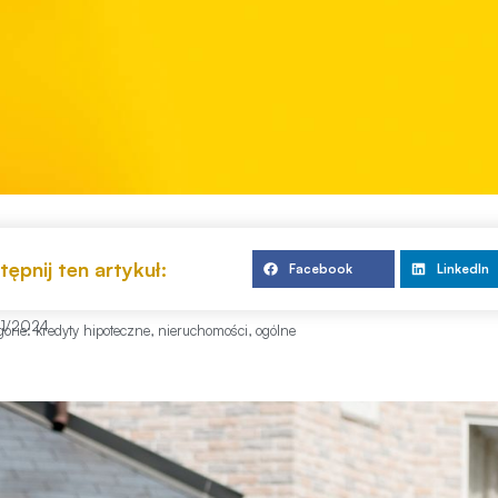
ępnij ten artykuł:
Facebook
LinkedIn
11/2024
gorie:
kredyty hipoteczne
,
nieruchomości
,
ogólne