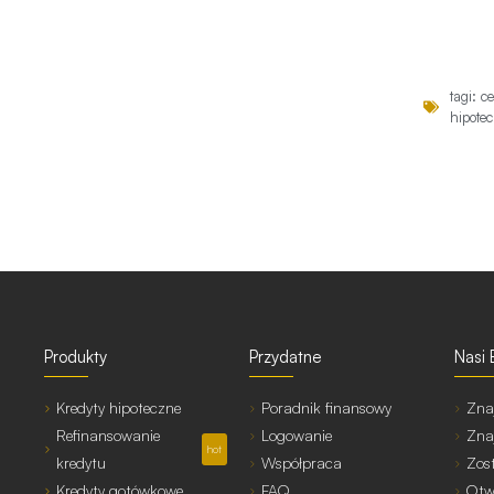
tagi:
c
hipote
Produkty
Przydatne
Nasi 
Kredyty hipoteczne
Poradnik finansowy
Zna
Refinansowanie
Logowanie
Zna
hot
kredytu
Współpraca
Zos
Kredyty gotówkowe
FAQ
Otw