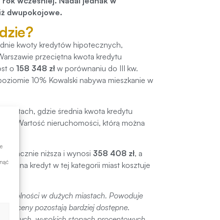
rok wcześniej. Nadal jednak w
niż dwupokojowe.
gdzie?
ednie kwoty kredytów hipotecznych,
Warszawie przeciętna kwota kredytu
ost o
158 348 zł
w porównaniu do III kw.
 poziomie 10% Kowalski nabywa mieszkanie w
 miastach, gdzie średnia kwota kredytu
roku. Wartość nieruchomości, którą można
zł
.
e
st znacznie niższa i wynosi
358 408 zł
, a
ynąć
wane na kredyt w tej kategorii miast kosztuje
szczególności w dużych miastach. Powoduje
gdzie ceny pozostają bardziej dostępne.
zy obecnych, wysokich stopach procentowych