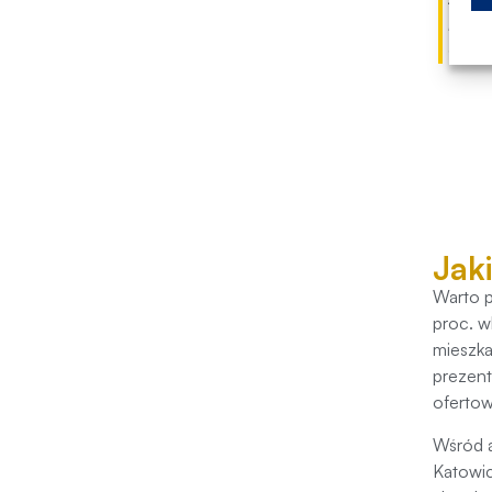
może 
Credi
Jak
Warto p
proc. w
mieszka
prezent
ofertow
Wśród a
Katowic