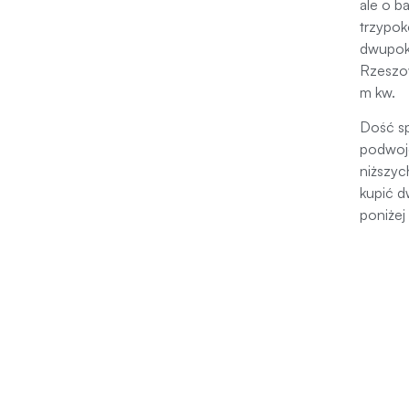
ale o b
trzypok
dwupoko
Rzeszow
m kw.
Dość sp
podwoje
niższy
kupić d
poniżej