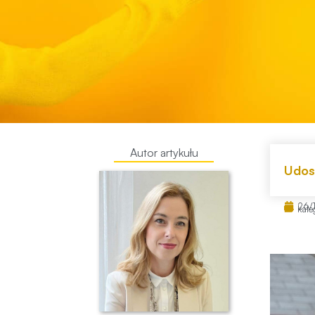
Autor artykułu
Udost
26/
kate