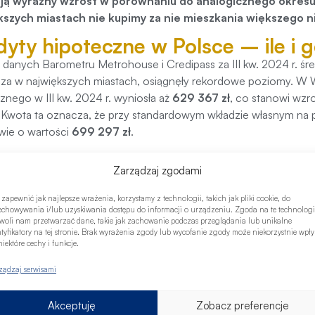
ją wyraźny wzrost w porównaniu do analogicznego okresu 
kszych miastach nie kupimy za nie mieszkania większego 
dyty hipoteczne w Polsce – ile i 
danych Barometru Metrohouse i Credipass za III kw. 2024 r. śr
za w największych miastach, osiągnęły rekordowe poziomy. W 
znego w III kw. 2024 r. wyniosła aż
629 367 zł
, co stanowi wzr
 Kwota ta oznacza, że przy standardowym wkładzie własnym na
wie o wartości
699 297 zł
.
 tendencje zauważalne są także w pięciu największych polskich
Zarządzaj zgodami
ęła poziom
539 627 zł
, co oznacza wzrost o
129 915 zł
rok do 
 tej kwocie (wliczając 10% wkładu własnego), wynosi
599 586 
 zapewnić jak najlepsze wrażenia, korzystamy z technologii, takich jak pliki cookie, do
echowywania i/lub uzyskiwania dostępu do informacji o urządzeniu. Zgoda na te technologi
ównania, w pozostałych miastach Polski średnia kwota kredytu je
woli nam przetwarzać dane, takie jak zachowanie podczas przeglądania lub unikalne
ntyfikatory na tej stronie. Brak wyrażenia zgody lub wycofanie zgody może niekorzystnie wpł
w ciągu roku był minimalny – jedynie
13 391 zł
. Mieszkanie naby
iektóre cechy i funkcje.
tnie
398 231 zł
.
ządzaj serwisami
ższa średnia kwota kredytu to efekt rosnących cen mieszkań, w 
e klienci częściej rozważają zakupy w mniejszych miejscowościach, 
Akceptuję
Zobacz preferencje
ane jest to także z tym, że zaciąganie większych zobowiązań, pr