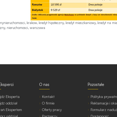
enynieruchomosci
,
krakow
,
kredyt hipoteczny
,
kredyt mieszkaniowy
,
kredyt na mi
czny
,
nieruchomosci
,
warszawa
Eksperci
O nas
Pozostałe
jdź Eksperta
Kontakt
Polityka prywatn
jdź oddział
O firmie
Reklamacje i ska
tań Ekspertem
Oferty pracy
Formularz nadu
órz oddział
Partnerzy
Dostępność