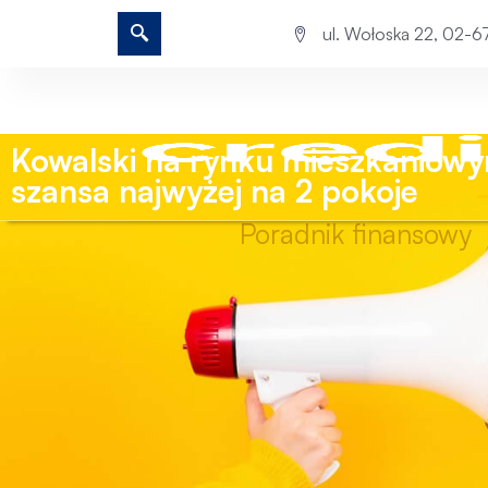
ul. Wołoska 22, 02-
Kowalski na rynku mieszkaniowy
szansa najwyżej na 2 pokoje
Poradnik finansowy