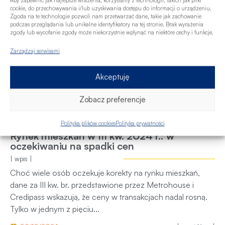
Aby zapewnić jak najlepsze wrażenia, korzystamy z technologii, takich jak pliki
cookie, do przechowywania i/lub uzyskiwania dostępu do informacji o urządzeniu.
Zgoda na te technologie pozwoli nam przetwarzać dane, takie jak zachowanie
podczas przeglądania lub unikalne identyfikatory na tej stronie. Brak wyrażenia
zgody lub wycofanie zgody może niekorzystnie wpłynąć na niektóre cechy i funkcje.
Zarządzaj serwisami
Akceptuję
Zobacz preferencje
Polityka plików cookies
Polityka prywatności
Rynek mieszkań w III kw. 2024 r.: w
oczekiwaniu na spadki cen
| wpis |
Choć wiele osób oczekuje korekty na rynku mieszkań,
dane za III kw. br. przedstawione przez Metrohouse i
Credipass wskazują, że ceny w transakcjach nadal rosną.
Tylko w jednym z pięciu...