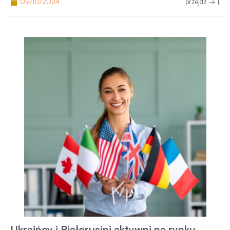
09/10/2024
| przejdź → |
Ukraińcy i Białorusini aktywni na rynku