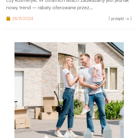
czy kosmetyki. W ostatnich latach zauważalny jest jednak
nowy trend – rabaty oferowane przez...
28/11/2024
| przejdź → |