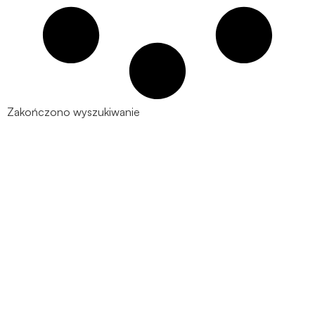
Zakończono wyszukiwanie
Nie udało Ci się odnaleźć tego
czego szukasz? Spróbuj
ponownie korzystając z
poniższych opcji ↓