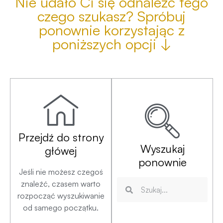
kredytobiorców. Oprócz standardowych wyborów
dotyczących rodzaju oprocentowania czy rynku
nieruchomości...
05/02/2025
| przejdź → |