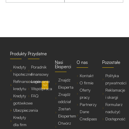
Deweloperzy kuszą w Black Friday
| wpis |
Black Friday, święto wielkich okazji zakupowych, od lat
kojarzy się głównie z promocjami na elektronikę, odzież
czy kosmetyki. W ostatnich latach zauważalny jest jednak
nowy trend – rabaty oferowane przez...
28/11/2024
| przejdź → |