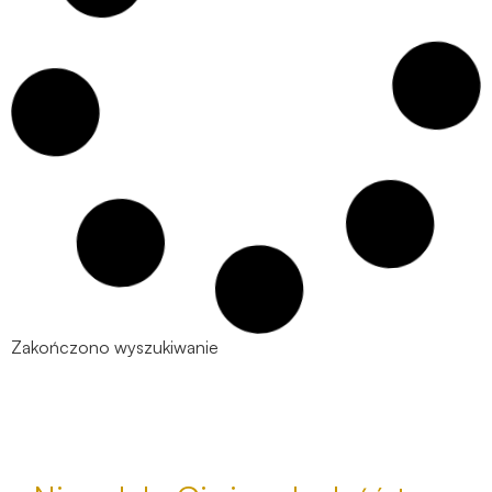
5 kluczowych decyzji dla kredytobiorców w
2025 roku
| wpis |
Zaciągnięcie kredytu mieszkaniowego w 2025 roku
będzie wiązało się z wieloma ważnymi decyzjami, które
mogą mieć długofalowy wpływ na finanse