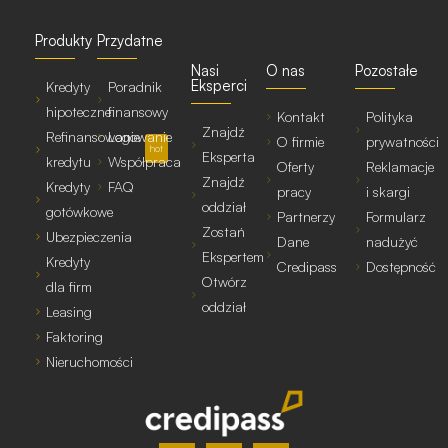
Produkty
Przydatne
Nasi
O nas
Pozostałe
Eksperci
Kredyty
Poradnik
hipoteczne
finansowy
Kontakt
Polityka
Znajdź
Refinansowanie
Logowanie
O firmie
prywatności
hot
Eksperta
kredytu
Współpraca
Oferty
Reklamacje
Znajdź
Kredyty
FAQ
pracy
i skargi
oddział
gotówkowe
Partnerzy
Formularz
Zostań
Ubezpieczenia
Dane
nadużyć
Ekspertem
Kredyty
Credipass
Dostępność
Otwórz
dla firm
oddział
Leasing
Faktoring
Nieruchomości