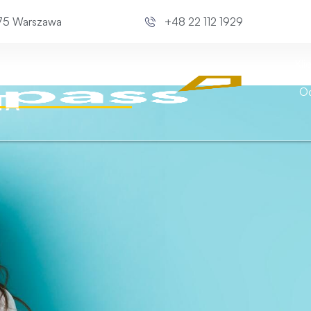
675 Warszawa
+48 22 112 1929
Kli
Od
TA