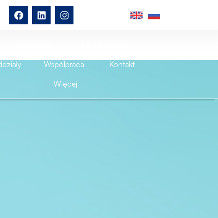
ent indywidualny
Klient biznesowy
działy
Współpraca
Kontakt
Więcej