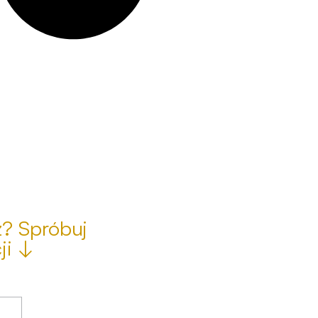
z? Spróbuj
ji ↓