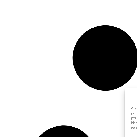
Aby
prz
poz
ide
na n