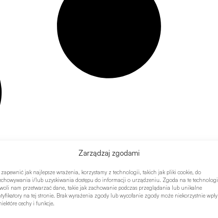
Zarządzaj zgodami
 zapewnić jak najlepsze wrażenia, korzystamy z technologii, takich jak pliki cookie, do
echowywania i/lub uzyskiwania dostępu do informacji o urządzeniu. Zgoda na te technologi
woli nam przetwarzać dane, takie jak zachowanie podczas przeglądania lub unikalne
ntyfikatory na tej stronie. Brak wyrażenia zgody lub wycofanie zgody może niekorzystnie wpł
iektóre cechy i funkcje.