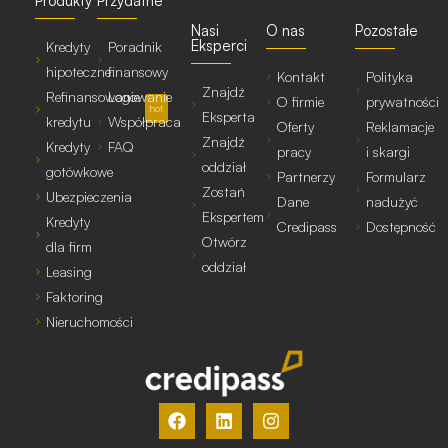
Produkty
Przydatne
Nasi
O nas
Pozostałe
Eksperci
Kredyty
Poradnik
hipoteczne
finansowy
Kontakt
Polityka
Znajdź
Refinansowanie
Logowanie
O firmie
prywatności
hot
Eksperta
kredytu
Współpraca
Oferty
Reklamacje
Znajdź
Kredyty
FAQ
pracy
i skargi
oddział
gotówkowe
Partnerzy
Formularz
Zostań
Ubezpieczenia
Dane
nadużyć
Ekspertem
Kredyty
Credipass
Dostępność
Otwórz
dla firm
oddział
Leasing
Faktoring
Nieruchomości