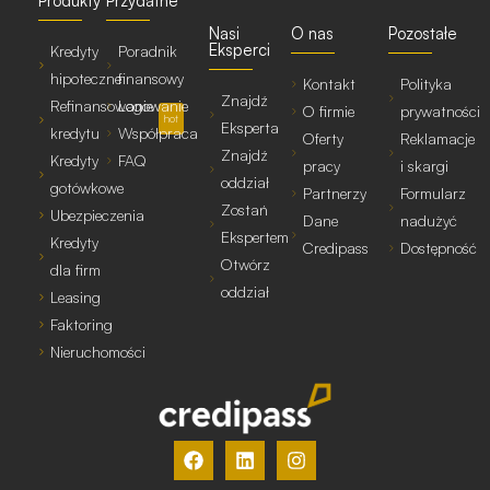
Produkty
Przydatne
Nasi
O nas
Pozostałe
Eksperci
Kredyty
Poradnik
hipoteczne
finansowy
Kontakt
Polityka
Znajdź
Refinansowanie
Logowanie
O firmie
prywatności
hot
Eksperta
kredytu
Współpraca
Oferty
Reklamacje
Znajdź
Kredyty
FAQ
pracy
i skargi
oddział
gotówkowe
Partnerzy
Formularz
Zostań
Ubezpieczenia
Dane
nadużyć
Ekspertem
Kredyty
Credipass
Dostępność
Otwórz
dla firm
oddział
Leasing
Faktoring
Nieruchomości