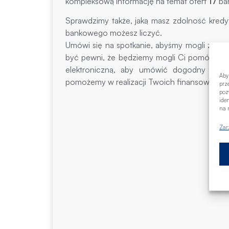
kompleksową informację na temat ofert
17
ba
Sprawdzimy także, jaką masz zdolność kredy
bankowego możesz liczyć.
Umówi się na spotkanie, abyśmy mogli zarez
być pewni, że będziemy mogli Ci pomóc w pe
elektroniczną, aby umówić dogodny termi
Aby
pomożemy w realizacji Twoich finansowych c
prz
poz
ide
na n
Zar