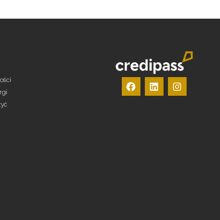
ości
rgi
żyć