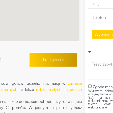
Wybierz te
0
Jak dojechać?
nsowi gotowi udzielić informacji w
zakresie
Zgoda mark
idualnych
, a także
mikro, małych i średnich
Wyrażam dobro
otrzymywanie od
S.A. informacji
elektroniczną,
ki na zakup domu, samochodu, czy rozwinięcie
telefonu ora
, aby Ci pomóc. W jednym miejscu uzyskasz
elektronicznej.