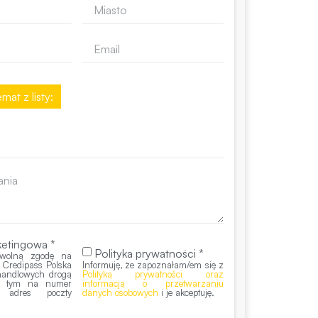
mat z listy:
etingowa *
Polityka prywatności *
wolną zgodę na
 Credipass Polska
Informuję, że zapoznałam/em się z
 handlowych drogą
Polityką prywatności oraz
 w tym na numer
informacją o przetwarzaniu
z adres poczty
danych osobowych
i je akceptuję.