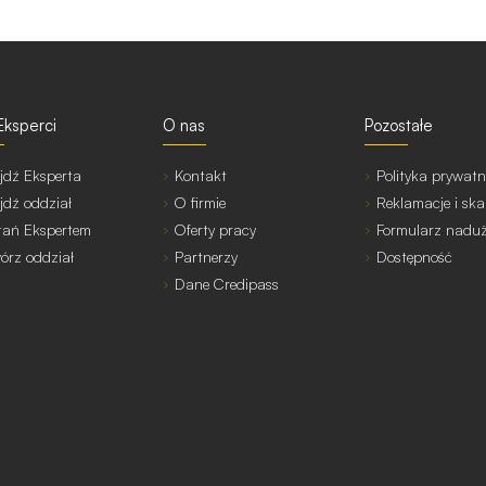
Eksperci
O nas
Pozostałe
jdź Eksperta
Kontakt
Polityka prywatn
jdź oddział
O firmie
Reklamacje i ska
tań Ekspertem
Oferty pracy
Formularz nadu
órz oddział
Partnerzy
Dostępność
Dane Credipass