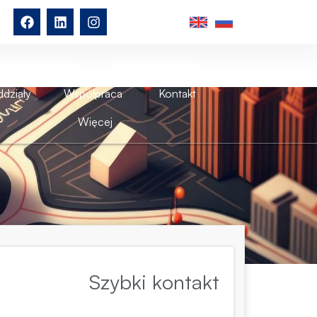
ent indywidualny
Klient biznesowy
działy
Współpraca
Kontakt
Więcej
Szybki kontakt