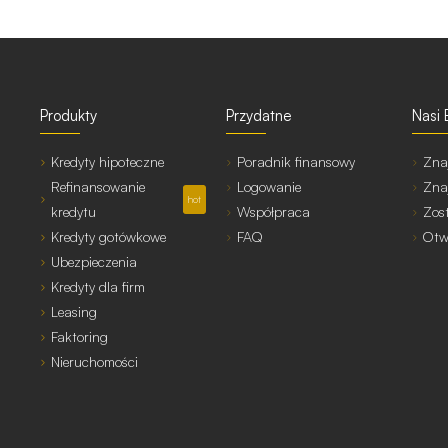
Produkty
Przydatne
Nasi 
Kredyty hipoteczne
Poradnik finansowy
Zna
Refinansowanie
Logowanie
Zna
hot
kredytu
Współpraca
Zos
Kredyty gotówkowe
FAQ
Otw
Ubezpieczenia
Kredyty dla firm
Leasing
Faktoring
Nieruchomości