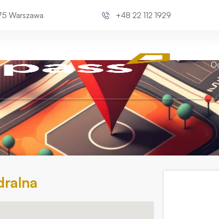
675 Warszawa
+48 22 112 1929
Kli
Od
dralna