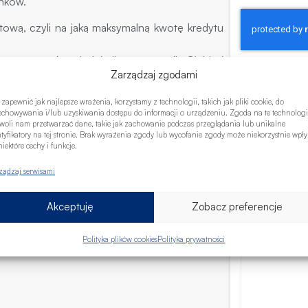
nków.
tową, czyli na jaką maksymalną kwotę kredytu
erwować odpowiednią ilość czasu dla Ciebie i
Zarządzaj zgodami
łni. Zadzwoń lub skontaktuj się z nami drogą
n spotkania. Czekamy na Ciebie i chętnie
 zapewnić jak najlepsze wrażenia, korzystamy z technologii, takich jak pliki cookie, do
elów.
echowywania i/lub uzyskiwania dostępu do informacji o urządzeniu. Zgoda na te technologi
woli nam przetwarzać dane, takie jak zachowanie podczas przeglądania lub unikalne
ntyfikatory na tej stronie. Brak wyrażenia zgody lub wycofanie zgody może niekorzystnie wpł
iektóre cechy i funkcje.
ządzaj serwisami
Akceptuję
Zobacz preferencje
Polityka plików cookies
Polityka prywatności