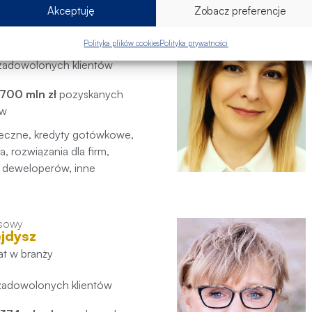
nsowy
Akceptuję
Zobacz preferencje
sik
lat w branży
Polityka plików cookies
Polityka prywatności
zadowolonych klientów
700 mln zł
pozyskanych
ów
teczne, kredyty gotówkowe,
, rozwiązania dla firm,
 deweloperów, inne
nsowy
jdysz
lat w branży
zadowolonych klientów