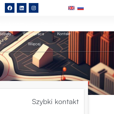
ent indywidualny
Klient biznesowy
działy
Współpraca
Kontakt
Więcej
Szybki kontakt