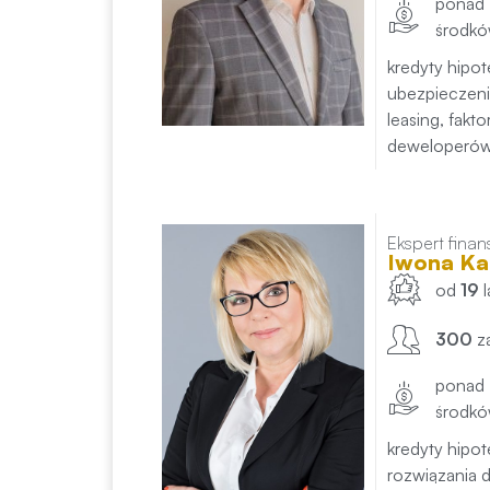
ponad
środk
kredyty hipo
ubezpieczenia
leasing, fakt
deweloperó
Ekspert fina
Iwona K
od
19
300
z
ponad
środk
kredyty hipo
rozwiązania d