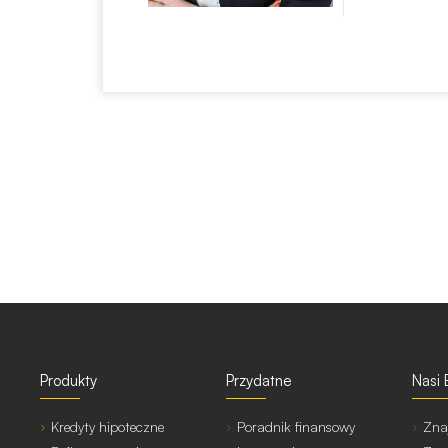
Produkty
Przydatne
Nasi 
Kredyty hipoteczne
Poradnik finansowy
Zna