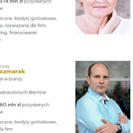
374 mln zł
pozyskanych
ów
teczne, kredyty gotówkowe,
, rozwiązania dla firm,
oring, finansowanie
w
nsowy
aczmarek
lat w branży
adowolonych klientów
60 mln zł
pozyskanych
ów
teczne, kredyty gotówkowe,
la firm