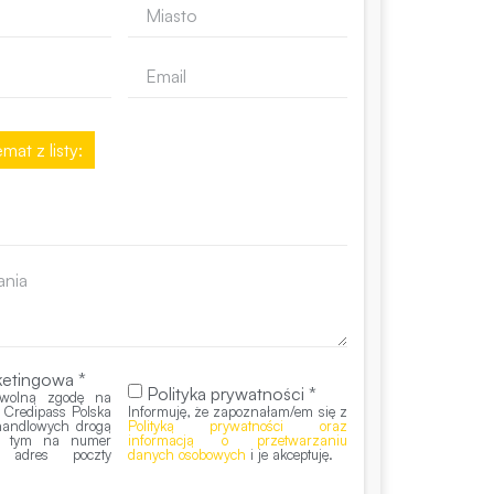
mat z listy:
etingowa *
Polityka prywatności *
wolną zgodę na
 Credipass Polska
Informuję, że zapoznałam/em się z
 handlowych drogą
Polityką prywatności oraz
 w tym na numer
informacją o przetwarzaniu
z adres poczty
danych osobowych
i je akceptuję.