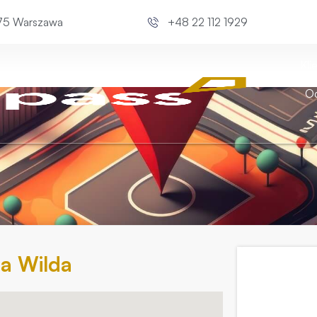
675 Warszawa
+48 22 112 1929
Kli
Od
a Wilda