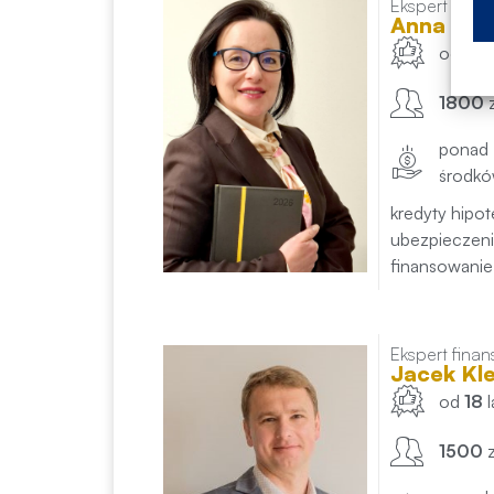
Ekspert fina
Anna Kup
od
30
1800
ponad
środk
kredyty hipo
ubezpieczenia
finansowanie
Ekspert fina
Jacek Kle
od
18
1500