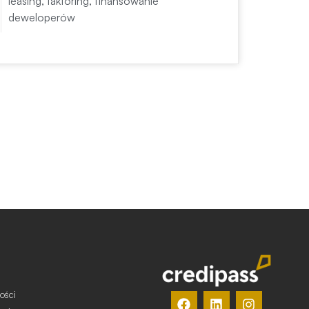
leasing, faktoring, finansowanie
deweloperów
ości