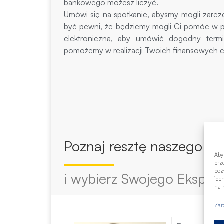
bankowego możesz liczyć.
Umówi się na spotkanie, abyśmy mogli zarez
być pewni, że będziemy mogli Ci pomóc w pe
elektroniczną, aby umówić dogodny termi
pomożemy w realizacji Twoich finansowych c
Poznaj resztę naszego
ze
Aby
prz
poz
i wybierz Swojego Eksper
ide
na n
Zar