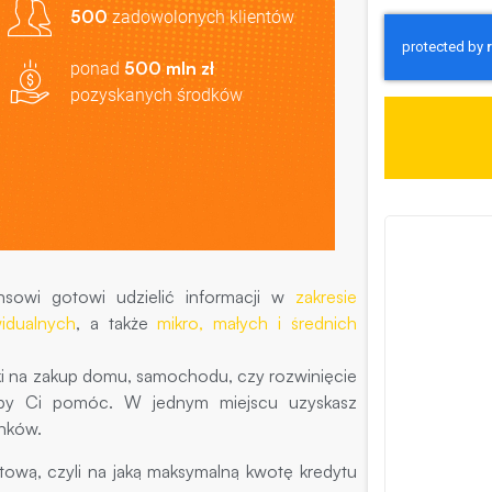
500
zadowolonych klientów
500 mln zł
ponad
pozyskanych środków
nsowi gotowi udzielić informacji w
zakresie
idualnych
, a także
mikro, małych i średnich
ki na zakup domu, samochodu, czy rozwinięcie
, aby Ci pomóc. W jednym miejscu uzyskasz
nków.
tową, czyli na jaką maksymalną kwotę kredytu