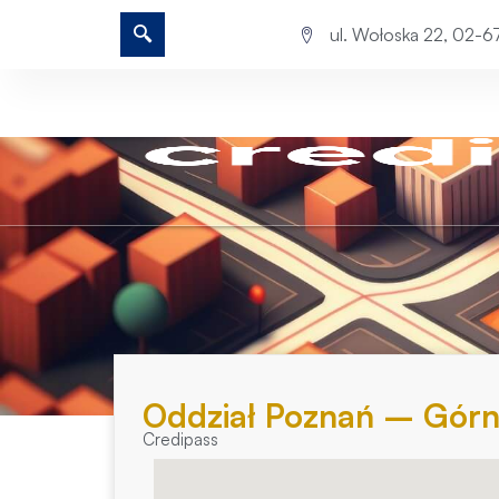
ul. Wołoska 22, 02-
Oddział Poznań – Górn
Credipass