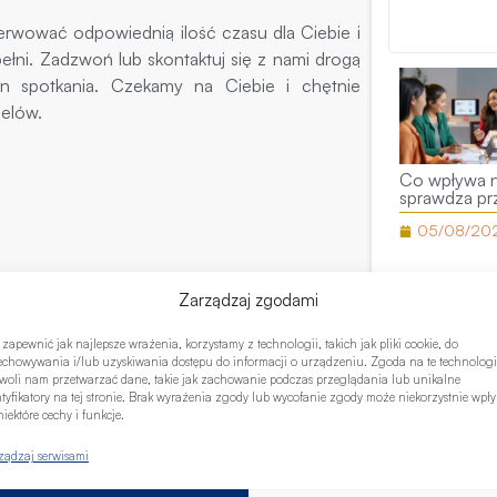
erwować odpowiednią ilość czasu dla Ciebie i
łni. Zadzwoń lub skontaktuj się z nami drogą
n spotkania. Czekamy na Ciebie i chętnie
elów.
pr
Dziękujemy 
Co wpływa n
sprawdza pr
05/08/20
Zarządzaj zgodami
społu
 zapewnić jak najlepsze wrażenia, korzystamy z technologii, takich jak pliki cookie, do
echowywania i/lub uzyskiwania dostępu do informacji o urządzeniu. Zgoda na te technologi
woli nam przetwarzać dane, takie jak zachowanie podczas przeglądania lub unikalne
ta
ntyfikatory na tej stronie. Brak wyrażenia zgody lub wycofanie zgody może niekorzystnie wpł
iektóre cechy i funkcje.
ządzaj serwisami