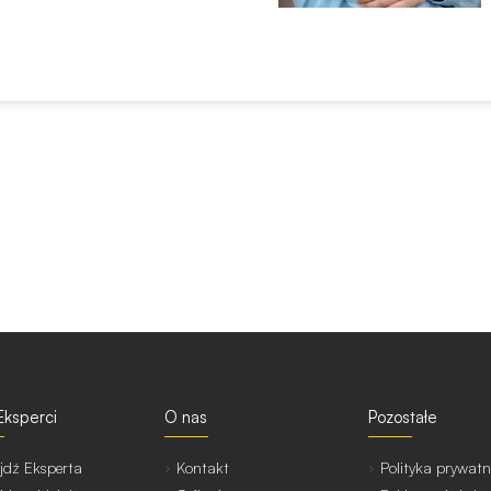
Eksperci
O nas
Pozostałe
jdź Eksperta
Kontakt
Polityka prywatn