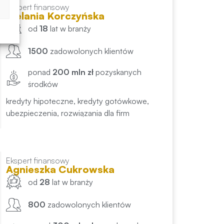
Ekspert finansowy
Melania Korczyńska
od
18
lat w branży
1500
zadowolonych klientów
ponad
200 mln zł
pozyskanych
środków
kredyty hipoteczne, kredyty gotówkowe,
ubezpieczenia, rozwiązania dla firm
Ekspert finansowy
Agnieszka Cukrowska
od
28
lat w branży
800
zadowolonych klientów