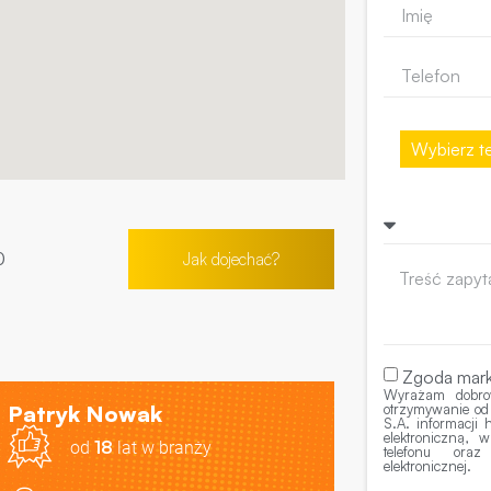
Wybierz te
0
Jak dojechać?
Zgoda mark
Wyrażam dobro
Patryk Nowak
otrzymywanie od
S.A. informacji
elektroniczną,
18
od
lat w branży
telefonu ora
elektronicznej.