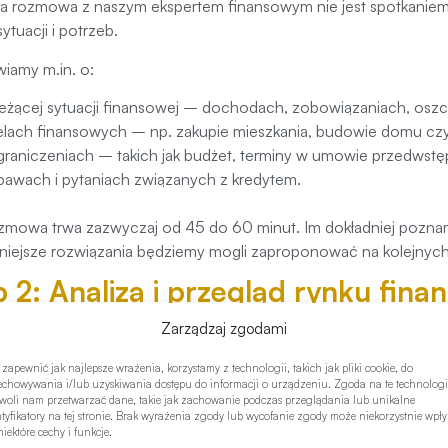
a rozmowa z naszym ekspertem finansowym nie jest spotkanie
ytuacji i potrzeb.
iamy m.in. o:
ieżącej sytuacji finansowej – dochodach, zobowiązaniach, osz
elach finansowych – np. zakupie mieszkania, budowie domu czy
graniczeniach – takich jak budżet, terminy w umowie przedwstę
bawach i pytaniach związanych z kredytem.
zmowa trwa zazwyczaj od 45 do 60 minut. Im dokładniej pozna
fniejsze rozwiązania będziemy mogli zaproponować na kolejnyc
p 2: Analiza i przegląd rynku fin
wszej konsultacji przechodzimy do szczegółowej analizy dostęp
Zarządzaj zgodami
a ocena zdolności kredytowej
 zapewnić jak najlepsze wrażenia, korzystamy z technologii, takich jak pliki cookie, do
echowywania i/lub uzyskiwania dostępu do informacji o urządzeniu. Zgoda na te technologi
łożymy wniosek do banku, analizujemy zarówno Twoją sytuację f
woli nam przetwarzać dane, takie jak zachowanie podczas przeglądania lub unikalne
cji oraz wymagania poszczególnych banków.
ntyfikatory na tej stronie. Brak wyrażenia zgody lub wycofanie zgody może niekorzystnie wpł
iektóre cechy i funkcje.