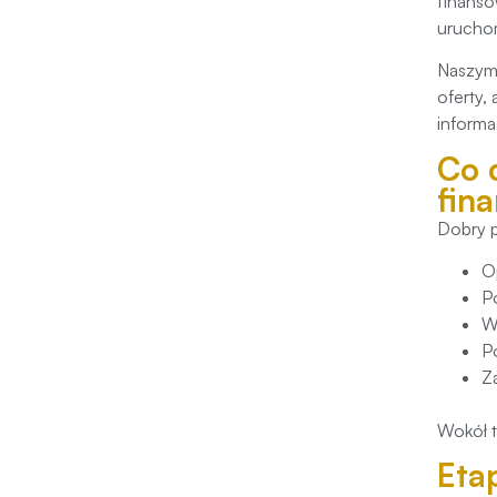
finanso
uruchom
Naszym 
oferty,
informa
Co 
fin
Dobry p
Op
P
W
P
Z
Wokół t
Eta