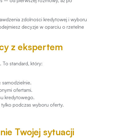
es – od pierwszej rozmowy, aż po
awdzenia zdolności kredytowej i wyboru
odejmiesz decyzje w oparciu o rzetelne
acy z ekspertem
. To standard, który:
ć samodzielnie.
pnymi ofertami.
esu kredytowego.
 tylko podczas wyboru oferty.
ie Twojej sytuacji