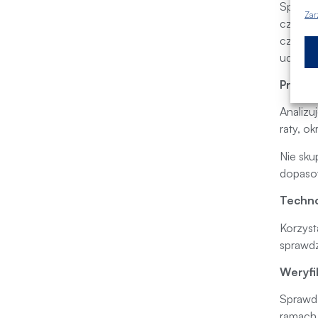
Sprawdz
Zar
czy wys
czynnik
udzielą
Przegl
Analizu
raty, o
Nie sku
dopasow
Techno
Korzyst
sprawdz
Weryfi
Sprawd
ramach 