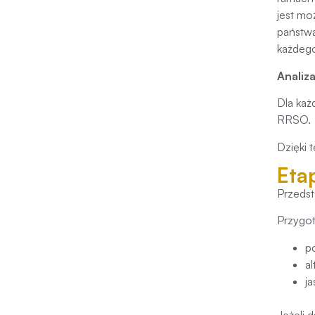
jest mo
państwa
każdego
Analiz
Dla każ
RRSO.
Dzięki 
Eta
Przedst
Przygo
p
a
j
Jeżeli 