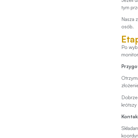
tym prz
Nasza z
osób.
Eta
Po wybo
monitor
Przygo
Otrzyma
złożeni
Dobrze 
krótszy 
Kontak
Składam
koordyn