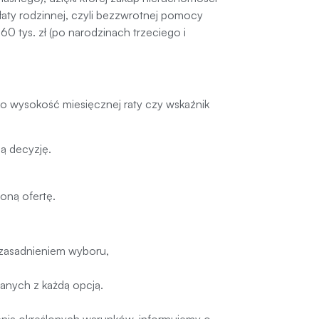
aty rodzinnej, czyli bezzwrotnej pomocy
0 tys. zł (po narodzinach trzeciego i
ylko wysokość miesięcznej raty czy wskaźnik
ą decyzję.
coną ofertę.
zasadnieniem wyboru,
anych z każdą opcją.
ienia określonych warunków, informujemy o