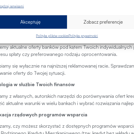
amy m.in. formę zatrudnienia, wysokość i stabilność dochodów,
ządzaj serwisami
okość wkładu własnego. Rozmawiamy też o wartości i stanie pr
ach wpływających na ocenę wniosku przez bank. Dzięki temu moż
Akceptuję
Zobacz preferencje
 finansowania na korzystnych warunkach.
ąd ofert bankowych
Polityka plików cookies
Polityka prywatności
jemy aktualne oferty banków pod kątem Twoich indywidualnych 
kresu spłaty czy preferowanego rodzaju oprocentowania.
piamy się wyłącznie na najniższej reklamowanej racie. Sprawdza
anie oferty do Twojej sytuacji.
logia w służbie Twoich finansów
amy z własnych, autorskich narzędzi do porównywania ofert k
ić aktualne warunki w wielu bankach i wybrać rozwiązania najl
kacja rządowych programów wsparcia
zamy, czy możesz skorzystać z dostępnych programów wsparcia
Rodzinnego Kredytu Mieszkaniowego (tzw. kredyt bez wkładu wł