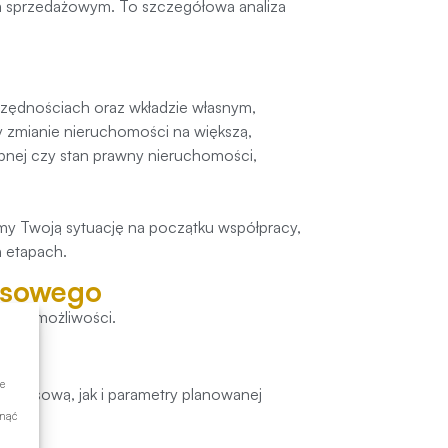
m sprzedażowym. To szczegółowa analiza
czędnościach oraz wkładzie własnym,
 zmianie nieruchomości na większą,
pnej czy stan prawny nieruchomości,
my Twoją sytuację na początku współpracy,
h etapach.
ansowego
nych możliwości.
e
inansową, jak i parametry planowanej
ynąć