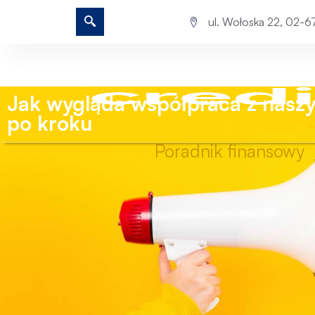
ul. Wołoska 22, 02-
Jak wygląda współpraca z nasz
po kroku
Poradnik finansowy