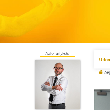
Autor artykułu
Udost
29/
kate