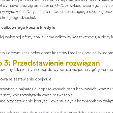
żliwy nawet bez zgromadzenia 10-20% wkładu własnego, czy spł
 w wysokości 20 tys. zł (po narodzinach drugiego dziecka) oraz 6
 kolejnego dziecka).
a całkowitego kosztu kredytu
dej wybranej oferty analizujemy całkowity koszt kredytu, a nie t
temu otrzymujesz pełny obraz kosztów i możesz podjąć świadom
p 3: Przedstawienie rozwiązań
awiamy kilka realnych opcji do wyboru, a nie jedną z góry narzu
towane zestawienie obejmuje:
orównanie najbardziej dopasowanych ofert bankowych wraz z u
lternatywne rozwiązania warte rozważenia,
asne przedstawienie korzyści i ewentualnych kompromisów związ
dana oferta wiąże się z dodatkowymi kosztami lub wymaga spełn