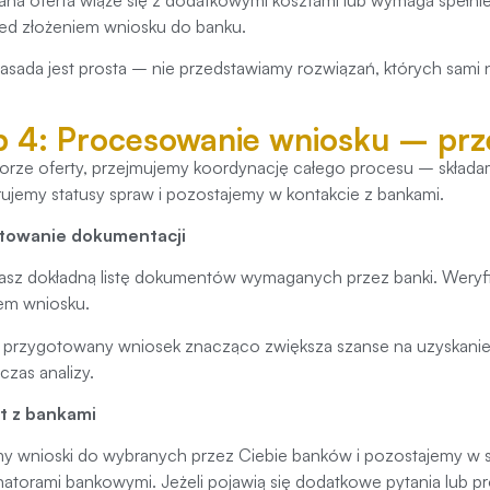
ed złożeniem wniosku do banku.
asada jest prosta – nie przedstawiamy rozwiązań, których sami n
p 4: Procesowanie wniosku – prz
rze oferty, przejmujemy koordynację całego procesu – skład
ujemy statusy spraw i pozostajemy w kontakcie z bankami.
towanie dokumentacji
sz dokładną listę dokumentów wymaganych przez banki. Weryf
em wniosku.
przygotowany wniosek znacząco zwiększa szanse na uzyskanie 
czas analizy.
t z bankami
y wnioski do wybranych przez Ciebie banków i pozostajemy w sta
atorami bankowymi. Jeżeli pojawią się dodatkowe pytania lub p