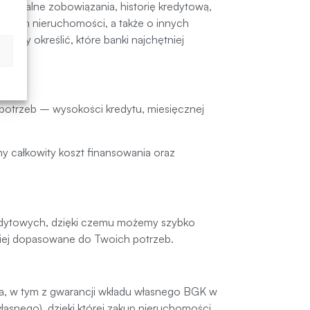
 aktualne zobowiązania, historię kredytową,
awnym nieruchomości, a także o innych
emy określić, które banki najchętniej
potrzeb – wysokości kredytu, miesięcznej
my całkowity koszt finansowania oraz
redytowych, dzięki czemu możemy szybko
epiej dopasowane do Twoich potrzeb.
, w tym z gwarancji wkładu własnego BGK w
asnego), dzięki której zakup nieruchomości