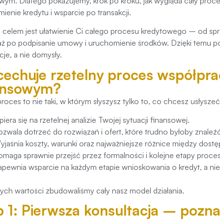
wym. Dlatego pokazujemy, krok po kroku, jak wygląda cały proc
ienie kredytu i wsparcie po transakcji.
celem jest ułatwienie Ci całego procesu kredytowego – od spr
 aż po podpisanie umowy i uruchomienie środków. Dzięki temu p
cje, a nie domysły.
cechuje rzetelny proces współpr
ansowym?
roces to nie taki, w którym słyszysz tylko to, co chcesz usłyszeć
iera się na rzetelnej analizie Twojej sytuacji finansowej.
ozwala dotrzeć do rozwiązań i ofert, które trudno byłoby znaleź
yjaśnia koszty, warunki oraz najważniejsze różnice między dostę
omaga sprawnie przejść przez formalności i kolejne etapy proc
apewnia wsparcie na każdym etapie wnioskowania o kredyt, a nie
ych wartości zbudowaliśmy cały nasz model działania.
p 1: Pierwsza konsultacja – poznan