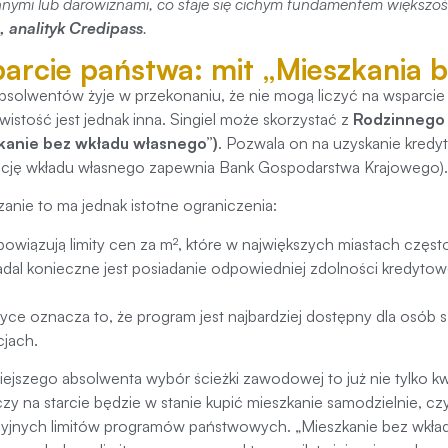
nnymi lub darowiznami, co staje się cichym fundamentem większośc
, analityk Credipass
.
arcie państwa: mit „Mieszkania 
bsolwentów żyje w przekonaniu, że nie mogą liczyć na wsparcie
istość jest jednak inna. Singiel może skorzystać z
Rodzinnego 
kanie bez wkładu własnego”)
. Pozwala on na uzyskanie kred
ncję wkładu własnego zapewnia Bank Gospodarstwa Krajowego)
anie to ma jednak istotne ograniczenia:
bowiązują limity cen za m², które w największych miastach często
adal konieczne jest posiadanie odpowiedniej zdolności kredytow
yce oznacza to, że program jest najbardziej dostępny dla osób
cjach.
siejszego absolwenta wybór ścieżki zawodowej to już nie tylko kw
czy na starcie będzie w stanie kupić mieszkanie samodzielnie, cz
cyjnych limitów programów państwowych. „Mieszkanie bez wkładu w