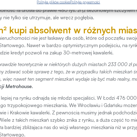
 trend wzrostowy zdolności kredytowej w analizowanym okresie
Polityka plików cookies
Polityka prywatności
dolność ta urosła do prawie 480 tys. zł (z sezonowym szczytem
y nie tylko się utrzymuje, ale wręcz pogłębia.
 m² kupi absolwent w różnych mia
ieruchomości nie jest łaskawy dla osób, które od początku swoj
 Startowego. Nawet w bardzo optymistycznym podejściu, na rynk
gdzie kredyt pozwoli na zakup 30-metrowej kawalerki.
awdzie teoretycznie w niektórych dużych miastach 233 000 zł po
y zdawać sobie sprawę z tego, że w przypadku takich mieszkań ś
e, więc nawet ten segment mieszkań wydaje się być mało realny
, m
ji Metrohouse.
 lepiej na rynku odnajdą się młodzi specjaliści. W Łodzi 476 0
go trzypokojowego mieszkania. We Wrocławiu i Gdańsku możem
ie i Krakowie kawalerki. Z pewnością musimy jednak podchodzi
 Wiele z takich mieszkań szybko znika z rynku, a duża część to 
ta bardziej zbliżająca nas do wizji własnego mieszkania niż w prz
 Startowego.