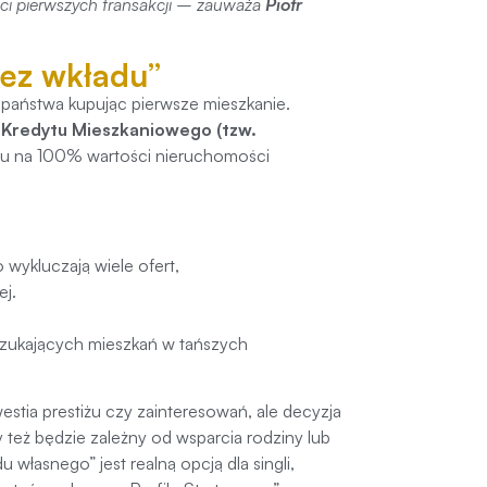
i pierwszych transakcji
– zauważa
Piotr
bez wkładu”
 państwa kupując pierwsze mieszkanie.
Kredytu Mieszkaniowego (tzw.
ytu na 100% wartości nieruchomości
.
 wykluczają wiele ofert,
ej.
 szukających mieszkań w tańszych
estia prestiżu czy zainteresowań, ale decyzja
y też będzie zależny od wsparcia rodziny lub
łasnego” jest realną opcją dla singli,