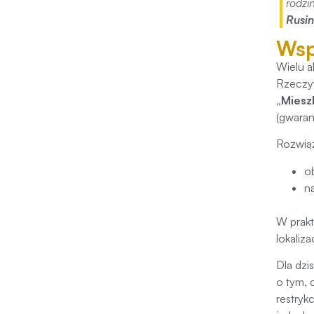
rodzi
Rusin
Wsp
Wielu a
Rzeczyw
„Miesz
(gwara
Rozwiąz
o
n
W prakt
lokaliza
Dla dzi
o tym, 
restryk