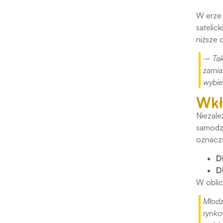
W erze 
satelic
niższe 
– Tak
zamia
wybie
Wkł
Niezale
samodzi
oznacz
D
D
W oblic
Młodz
rynko