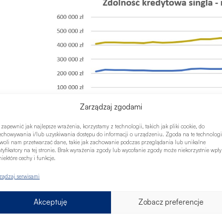
Zarządzaj zgodami
 zapewnić jak najlepsze wrażenia, korzystamy z technologii, takich jak pliki cookie, do
echowywania i/lub uzyskiwania dostępu do informacji o urządzeniu. Zgoda na te technologi
woli nam przetwarzać dane, takie jak zachowanie podczas przeglądania lub unikalne
ntyfikatory na tej stronie. Brak wyrażenia zgody lub wycofanie zgody może niekorzystnie wpł
iektóre cechy i funkcje.
ż na starcie kariery zawodowej widać wyraźnie, że rynek nieruch
ządzaj serwisami
ce dochodowe bardzo szybko przekładają się na realne szanse za
tyk Credipass
.
Akceptuję
Zobacz preferencje
ej w przeciwieństwie do grupy startowej, potencjalny kredytobior