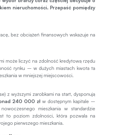
e wybór branży coraz częściej decyduje o
ynkiem nieruchomości. Przepaść pomiędzy
pracę, bez obciążeń finansowych wskazuje na
mi może liczyć na zdolność kredytową rzędu
pność rynku – w dużych miastach kwota ta
eszkania w mniejszej miejscowości.
se) z wyższymi zarobkami na start, dysponują
onad 240 000 zł
w dostępnym kapitale –
 nowoczesnego mieszkania w standardzie
est to poziom zdolności, która pozwala na
wojego pierwszego mieszkania.