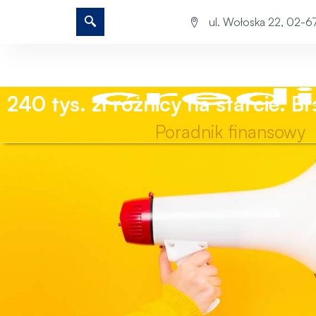
ul. Wołoska 22, 02-
240 tys. zł różnicy na starcie. 
Poradnik finansowy