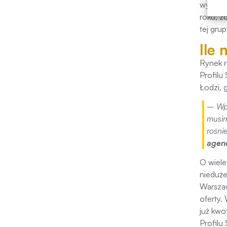
wyraźny
roku, z
tej grup
Ile
Rynek n
Profilu
Łodzi, 
– Wpr
musim
rośni
agenc
O wiele
nieduże
Warszaw
oferty.
już kwo
Profilu