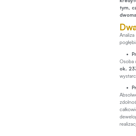
kredyt
tym, c
dwoma 
Dwa
Analiza
pogłębi
P
Osoba r
ok. 23
wystarc
P
Absolwe
zdolno
całkow
dewelo
realiza