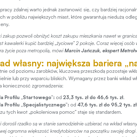
pracy zdalnej warto jednak zastanowić się, czy bardziej racjona
kich w pobliżu największych miast, które gwarantują niedużą odl
ceny.
i zakup pozwoli obniżyć koszt zakupu mieszkania nawet w granicac
st kawalerki kupić bardziej „życiowe” 2 pokoje. Coraz więcej osób w
ra życie poza metropolią
, mówi
Marcin Jańczuk, ekspert Metroh
ad własny: największa bariera „na
żnie od poziomu zarobków, kluczową przeszkodą pozostaje wkła
elnie lub przy wsparciu bliskich. Wymagany przez banki wkład
a konieczność zgromadzenia:
la Profilu „Startowego”:
od
23,3 tys. zł do 46,6 tys. zł
.
la Profilu „Specjalistycznego”:
od
47,6 tys. zł do 95,2 tys. zł
zu tych kwot „pokoleniowa pomoc” staje się standardem.
i dorośli rzadko są w stanie samodzielnie uzbierać na wkład własn
wej ogromna większość kredytobiorców na początku swojej drogi