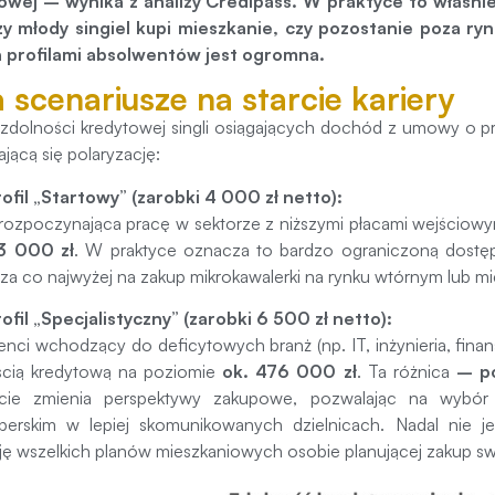
owej – wynika z analizy Credipass. W praktyce to właśni
zy młody singiel kupi mieszkanie, czy pozostanie poza r
profilami absolwentów jest ogromna.
 scenariusze na starcie kariery
 zdolności kredytowej singli osiągających dochód z umowy o 
ającą się polaryzację:
rofil „Startowy” (zarobki 4 000 zł netto):
ozpoczynająca pracę w sektorze z niższymi płacami wejściowy
3 000 zł
. W praktyce oznacza to bardzo ograniczoną dostę
za co najwyżej na zakup mikrokawalerki na rynku wtórnym lub mi
rofil „Specjalistyczny” (zarobki 6 500 zł netto):
nci wchodzący do deficytowych branż (np. IT, inżynieria, finan
ścią kredytową na poziomie
ok. 476 000 zł
. Ta różnica
– p
icie zmienia perspektywy zakupowe, pozwalając na wybór
perskim w lepiej skomunikowanych dzielnicach. Nadal nie j
cję wszelkich planów mieszkaniowych osobie planującej zakup s