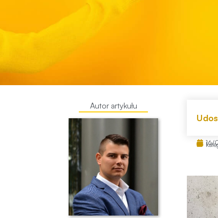
Autor artykułu
Udost
16/
kate