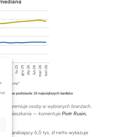
e
ynąć
omości premiuje osoby w wybranych branżach.
kupu mieszkania
– komentuje
Piotr Rusin,
ca zarabiający 6,5 tys. zł netto wykazuje