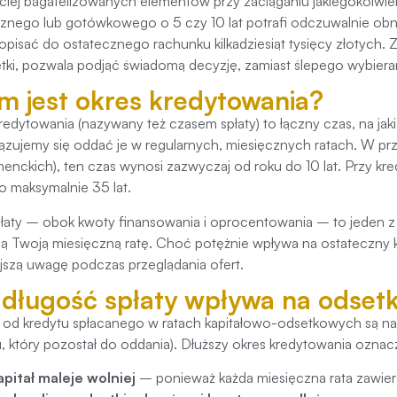
ciej bagatelizowanych elementów przy zaciąganiu jakiegokolwie
znego lub gotówkowego o 5 czy 10 lat potrafi odczuwalnie obn
pisać do ostatecznego rachunku kilkadziesiąt tysięcy złotych. 
tki, pozwala podjąć świadomą decyzję, zamiast ślepego wybierania
m jest okres kredytowania?
redytowania (nazywany też czasem spłaty) to łączny czas, na ja
zujemy się oddać je w regularnych, miesięcznych ratach. W 
enckich), ten czas wynosi zazwyczaj od roku do 10 lat. Przy k
o maksymalnie 35 lat.
łaty – obok kwoty finansowania i oprocentowania – to jeden z
ują Twoją miesięczną ratę. Choć potężnie wpływa na ostateczny ko
jszą uwagę podczas przeglądania ofert.
 długość spłaty wpływa na odset
 od kredytu spłacanego w ratach kapitałowo-odsetkowych są nal
łu, który pozostał do oddania). Dłuższy okres kredytowania oznacz
apitał maleje wolniej
– ponieważ każda miesięczna rata zawiera