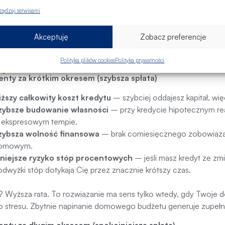
nie okresu spłaty z 15 do 30 lat zmniejsza miesięczną ratę o 1 1
ządzaj serwisami
 łączny koszt odsetek rośnie o ponad 388 000 zł. W efekcie o
 odsetek.
Akceptuję
Zobacz preferencje
tki czy długi okres kredytowania?
promis
Polityka plików cookies
Polityka prywatności
nty za krótkim okresem (szybsza spłata)
iższy całkowity koszt kredytu
– szybciej oddajesz kapitał, wi
zybsze budowanie własności
– przy kredycie hipotecznym rea
 ekspresowym tempie.
zybsza wolność finansowa
– brak comiesięcznego zobowiązan
omowym.
niejsze ryzyko stóp procentowych
– jeśli masz kredyt ze 
odwyżki stóp dotykają Cię przez znacznie krótszy czas.
 Wyższa rata. To rozwiązanie ma sens tylko wtedy, gdy Twoje 
o stresu. Zbytnie napinanie domowego budżetu generuje zupełn
nty za długim okresem (spokojniejsza spłata)