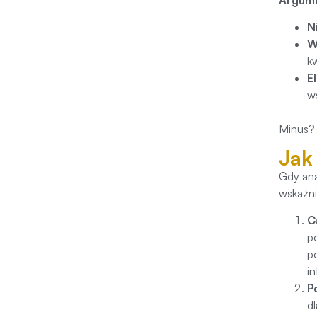
N
W
k
E
w
Minus? 
Jak
Gdy ana
wskaźni
C
p
p
i
P
d