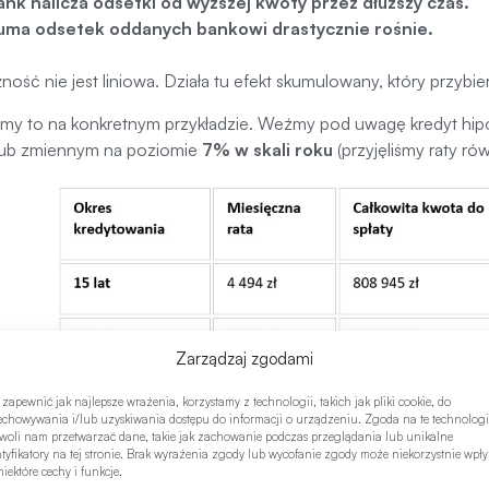
ank nalicza odsetki od wyższej kwoty przez dłuższy czas.
uma odsetek oddanych bankowi drastycznie rośnie.
żność nie jest liniowa. Działa tu efekt skumulowany, który przybie
my to na konkretnym przykładzie. Weźmy pod uwagę kredyt hi
 lub zmiennym na poziomie
7% w skali roku
(przyjęliśmy raty ró
Zarządzaj zgodami
 zapewnić jak najlepsze wrażenia, korzystamy z technologii, takich jak pliki cookie, do
echowywania i/lub uzyskiwania dostępu do informacji o urządzeniu. Zgoda na te technologi
woli nam przetwarzać dane, takie jak zachowanie podczas przeglądania lub unikalne
ntyfikatory na tej stronie. Brak wyrażenia zgody lub wycofanie zgody może niekorzystnie wpł
iektóre cechy i funkcje.