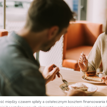
ść między czasem spłaty a ostatecznym kosztem finansowania t