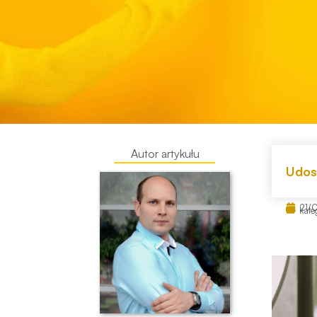
Autor artykułu
Udost
21/
kate