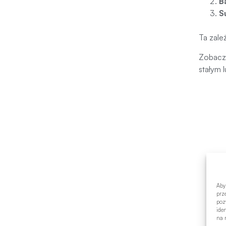
B
S
Ta zale
Zobacz
stałym
Aby
prz
poz
ide
na n