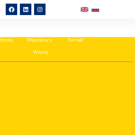
ent indywidualny
Klient biznesowy
działy
Współpraca
Kontakt
Więcej