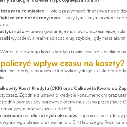
iższa rata co miesiąc
– większa płynność finansowa na co dzień
iększa zdolność kredytowa
– przy tym samym poziomie doc
wotę.
lastyczność
– prawo gwarantuje możliwość wcześniejszej spłat
szelki wypadek”, a realnie spłacać dług szybciej, gdy masz akura
Wzrost całkowitego kosztu kredytu i uwiązanie się z bankiem na
 policzyć wpływ czasu na koszty?
lizujesz oferty, samodzielnie lub wykorzystując kalkulatory kr
ki:
ałkowity Koszt Kredytu (CKK) oraz Całkowita Kwota do Zapł
ożyczasz. Zgodnie z ustawą o kredycie konsumenckim oraz usta
ośrednik pomagający porównać oferty musi jasno przedstawić Ci t
nformacyjnym oraz wskaźniku RRSO).
orównanie rat dla różnych okresów.
Poproś eksperta, który 
la wybranego okresu oraz wariantu o 5 lat krótszego. Różnica w 