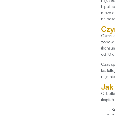
najczęś
hipotec
może do
na odse
Czy
Okres k
zobowią
(konsum
od 10 d
Czas sp
kształt
najmnie
Jak
Odsetki
(kapita
K