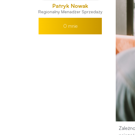
Patryk Nowak
Regionalny Menadżer Sprzedaży
O mnie
Zależno