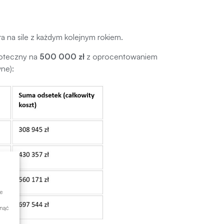
ra na sile z każdym kolejnym rokiem.
poteczny na
500 000 zł
z oprocentowaniem
wne):
e
ynąć