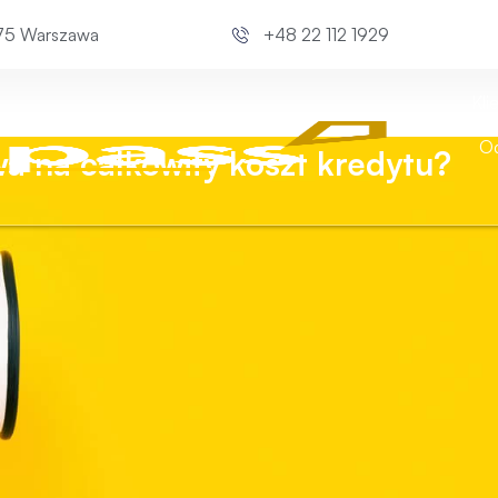
675 Warszawa
+48 22 112 1929
Kli
Od
a na całkowity koszt kredytu?