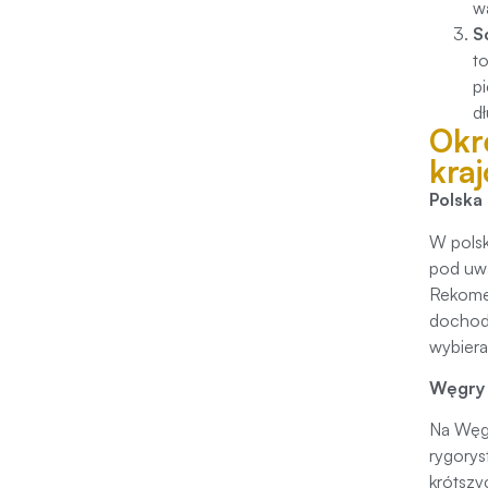
w
S
t
p
d
Okr
kra
Polska
W polsk
pod uwa
Rekome
dochod
wybiera
Węgry
Na Węgr
rygorys
krótszy