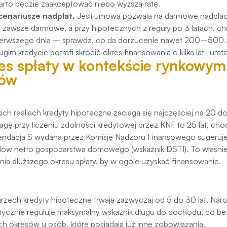
arto będzie zaakceptować nieco wyższą ratę.
cenariusze nadpłat.
Jeśli umowa pozwala na darmowe nadpłac
o zawsze darmowe, a przy hipotecznych z reguły po 3 latach, ch
ierwszego dnia – sprawdź, co da dorzucenie nawet 200–500 zł 
ługim kredycie potrafi skrócić okres finansowania o kilka lat i u
es spłaty w kontekście rynkowym:
jów
ich realiach kredyty hipoteczne zaciąga się najczęściej na 20 
gę przy liczeniu zdolności kredytowej przez KNF to 25 lat, choć
ndacja S wydana przez Komisję Nadzoru Finansowego sugeruje,
ów netto gospodarstwa domowego (wskaźnik DSTI). To właśni
nia dłuższego okresu spłaty, by w ogóle uzyskać finansowanie.
zech kredyty hipoteczne trwają zazwyczaj od 5 do 30 lat. Na
tycznie reguluje maksymalny wskaźnik długu do dochodu, co 
ch okresów u osób, które posiadają już inne zobowiązania.