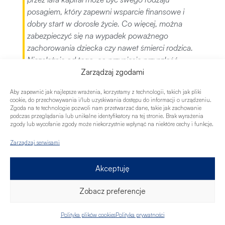
posagiem, który zapewni wsparcie finansowe i
dobry start w dorosłe życie. Co więcej, można
zabezpieczyć się na wypadek poważnego
zachorowania dziecka czy nawet śmierci rodzica.
Niezależnie od tego, co przyniesie przyszłość,
Zarządzaj zgodami
zapewnimy dziecku finansowe bezpieczeństwo –
zauważa Krzysztof Kaźmierczak, Ekspert finansowy
Aby zapewnić jak najlepsze wrażenia, korzystamy z technologii, takich jak pliki
cookie, do przechowywania i/lub uzyskiwania dostępu do informacji o urządzeniu.
Credipass.
Zgoda na te technologie pozwoli nam przetwarzać dane, takie jak zachowanie
podczas przeglądania lub unikalne identyfikatory na tej stronie. Brak wyrażenia
Polisa dla młodych osób –
zgody lub wycofanie zgody może niekorzystnie wpłynąć na niektóre cechy i funkcje.
czy jest potrzebna?
Zarządzaj serwisami
Jak wskazują ekonomiści pokolenie dzisiejszych 20-
sto, 30-sto latków nie będzie mogło liczyć, że
Akceptuję
wysokość wypłacanej emerytury przez państwo, da
im możliwość utrzymania standardu życia. Szacuje
Zobacz preferencje
się, że z roku na rok emerytury będą coraz niższe, a
udział środków prywatnych będzie systematycznie
Polityka plików cookies
Polityka prywatności
wzrastać. Choć młode osoby zazwyczaj mają