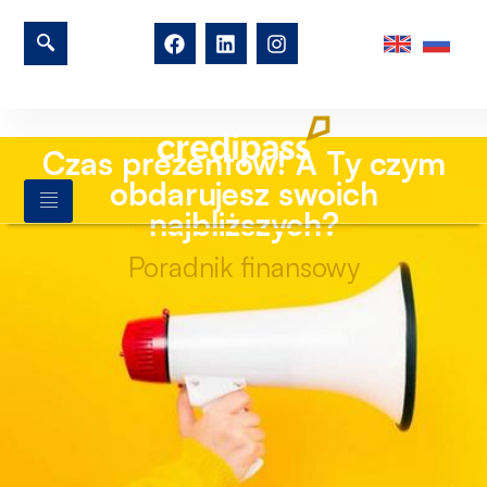
Czas prezentów! A Ty czym
obdarujesz swoich
najbliższych?
Poradnik finansowy