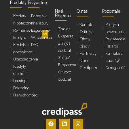
Produkty
Przydatne
Nasi
O nas
Pozostałe
Eksperci
Kredyty
Poradnik
hipoteczne
finansowy
Kontakt
Polityka
Znajdź
Refinansowanie
Logowanie
O firmie
prywatności
hot
Eksperta
kredytu
Współpraca
Oferty
Reklamacje
Znajdź
Kredyty
FAQ
pracy
i skargi
oddział
gotówkowe
Partnerzy
Formularz
Zostań
Ubezpieczenia
Dane
nadużyć
Ekspertem
Kredyty
Credipass
Dostępność
Otwórz
dla firm
oddział
Leasing
Faktoring
Nieruchomości