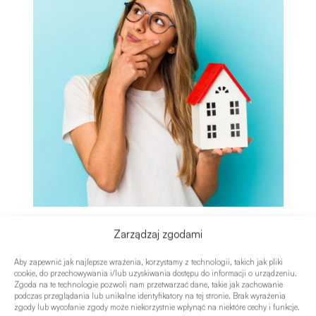
Odwieczny dylemat: kupić czy
Zarządzaj zgodami
wynajmować?
| wpis |
Aby zapewnić jak najlepsze wrażenia, korzystamy z technologii, takich jak pliki
cookie, do przechowywania i/lub uzyskiwania dostępu do informacji o urządzeniu.
W ostatnich miesiącach rosnące stopy procentowe dość
Zgoda na te technologie pozwoli nam przetwarzać dane, takie jak zachowanie
mocno ograniczyły dostęp do mieszkań osobom, które
podczas przeglądania lub unikalne identyfikatory na tej stronie. Brak wyrażenia
zgody lub wycofanie zgody może niekorzystnie wpłynąć na niektóre cechy i funkcje.
chciały sfinansować ich zakup za pomocą kredytu. Wiele