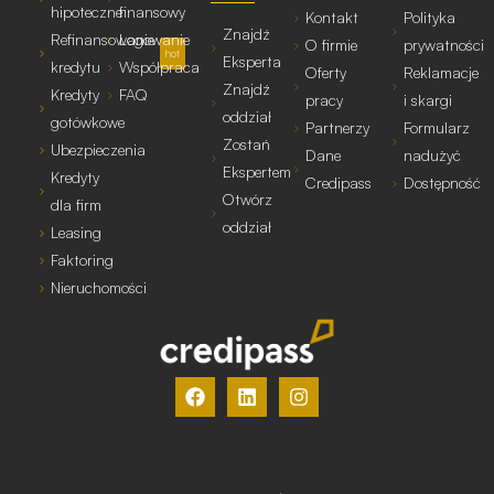
hipoteczne
finansowy
Kontakt
Polityka
Znajdź
Refinansowanie
Logowanie
O firmie
prywatności
hot
Eksperta
kredytu
Współpraca
Oferty
Reklamacje
Znajdź
Kredyty
FAQ
pracy
i skargi
oddział
gotówkowe
Partnerzy
Formularz
Zostań
Ubezpieczenia
Dane
nadużyć
Ekspertem
Kredyty
Credipass
Dostępność
Otwórz
dla firm
oddział
Leasing
Faktoring
Nieruchomości