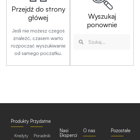
Przejdź do strony
Wyszukaj
główej
ponownie
Jeśli nie możesz czegoś
znaleźć, czasem warto
rozpocząć wyszukiwanie
od samego początku.
Produkty
Przydatne
Nasi
O nas
Pozostałe
Eksperci
Kredyty
Poradnik