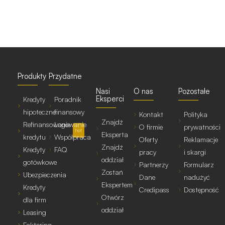
Produkty
Przydatne
Nasi
O nas
Pozostałe
Eksperci
Kredyty
Poradnik
hipoteczne
finansowy
Kontakt
Polityka
Znajdź
Refinansowanie
Logowanie
O firmie
prywatności
hot
Eksperta
kredytu
Współpraca
Oferty
Reklamacje
Znajdź
Kredyty
FAQ
pracy
i skargi
oddział
gotówkowe
Partnerzy
Formularz
Zostań
Ubezpieczenia
Dane
nadużyć
Ekspertem
Kredyty
Credipass
Dostępność
Otwórz
dla firm
oddział
Leasing
Faktoring