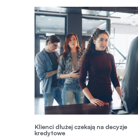
Klienci dłużej czekają na decyzje
kredytowe
| wpis |
Czas oczekiwania na decyzję kredytową uległ w