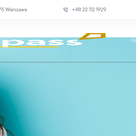
675 Warszawa
+48 22 112 1929
Kli
Od