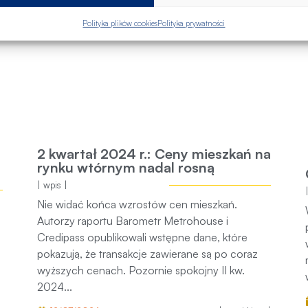
Polityka plików cookies
Polityka prywatności
by
2 kwartał 2024 r.: Ceny mieszkań na
rynku wtórnym nadal rosną
| wpis |
Nie widać końca wzrostów cen mieszkań. Autorzy
ez
raportu Barometr Metrohouse i Credipass
opublikowali wstępne dane, które pokazują, że
transakcje zawierane są po coraz wyższych
cenach. Pozornie spokojny II kw. 2024...
12/07/2024
| przejdź → |
 → |