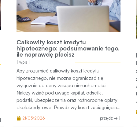
yt
Całkowity koszt kredytu
ik
hipotecznego: podsumowanie tego,
ile naprawdę płacisz
| wpis |
Aby zrozumieć całkowity koszt kredytu
hipotecznego, nie można ograniczać się
wyłącznie do ceny zakupu nieruchomości. Należy
rzy
wziąć pod uwagę kapitał, odsetki, podatki,
ubezpieczenia oraz różnorodne opłaty
.
okołokredytowe. Prawdziwy koszt zaciągnięcia...
 → |
21/05/2026
| przejdź → |