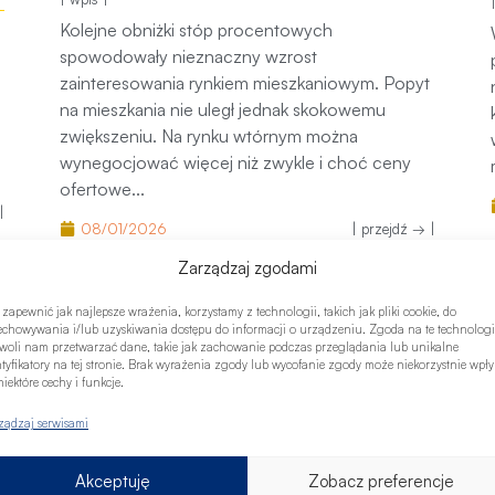
Kolejne obniżki stóp procentowych spowodowały
nieznaczny wzrost zainteresowania rynkiem
wa
mieszkaniowym. Popyt na mieszkania nie uległ
jednak skokowemu zwiększeniu. Na rynku
y
wtórnym można wynegocjować więcej niż zwykle i
choć ceny ofertowe...
 → |
08/01/2026
| przejdź → |
Zarządzaj zgodami
 zapewnić jak najlepsze wrażenia, korzystamy z technologii, takich jak pliki cookie, do
echowywania i/lub uzyskiwania dostępu do informacji o urządzeniu. Zgoda na te technologi
woli nam przetwarzać dane, takie jak zachowanie podczas przeglądania lub unikalne
ntyfikatory na tej stronie. Brak wyrażenia zgody lub wycofanie zgody może niekorzystnie wpł
iektóre cechy i funkcje.
ządzaj serwisami
Akceptuję
Zobacz preferencje