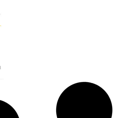
po
co
 → |