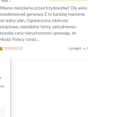
Własne mieszkanie przed trzydziestką? Dla wielu
przedstawicieli generacji Z to bardziej marzenie niż
realny plan. Ograniczona zdolność kredytowa,
niestabilne formy zatrudnienia i wysokie ceny
nieruchomości sprawiają, że młodzi Polacy coraz...
15/04/2025
| przejdź → |
e
ynąć