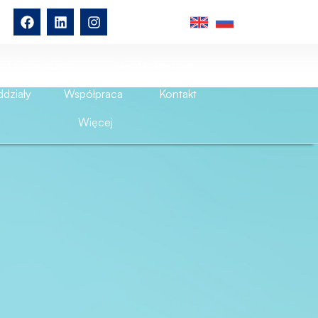
ent indywidualny
Klient biznesowy
działy
Współpraca
Kontakt
Więcej