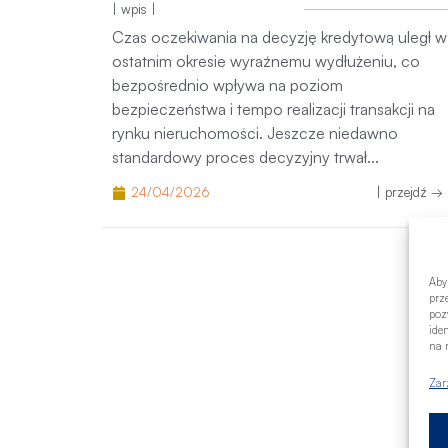
ostatnim okresie wyraźnemu wydłużeniu, co
bezpośrednio wpływa na poziom bezpieczeńst
i tempo realizacji transakcji na rynku
nieruchomości. Jeszcze niedawno standardow
proces decyzyjny trwał...
24/04/2026
| przejdź
Aby
prz
poz
ide
na n
Zar