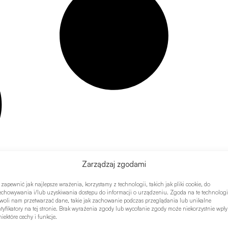
Zarządzaj zgodami
 zapewnić jak najlepsze wrażenia, korzystamy z technologii, takich jak pliki cookie, do
echowywania i/lub uzyskiwania dostępu do informacji o urządzeniu. Zgoda na te technologi
woli nam przetwarzać dane, takie jak zachowanie podczas przeglądania lub unikalne
ntyfikatory na tej stronie. Brak wyrażenia zgody lub wycofanie zgody może niekorzystnie wpł
iektóre cechy i funkcje.