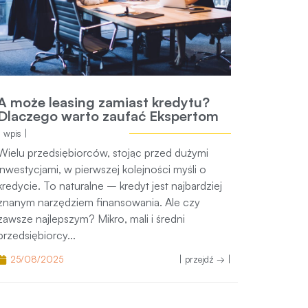
A może leasing zamiast kredytu?
Dlaczego warto zaufać Ekspertom
| wpis |
Wielu przedsiębiorców, stojąc przed dużymi
inwestycjami, w pierwszej kolejności myśli o
kredycie. To naturalne – kredyt jest najbardziej
znanym narzędziem finansowania. Ale czy
zawsze najlepszym? Mikro, mali i średni
przedsiębiorcy...
25/08/2025
| przejdź → |