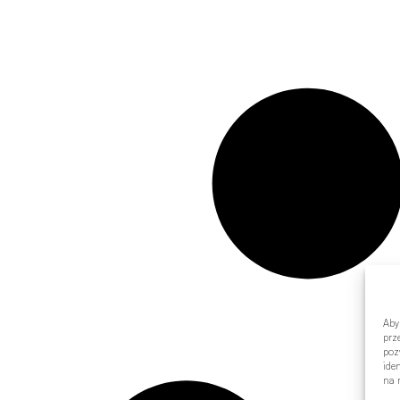
Aby
prz
poz
ide
na n