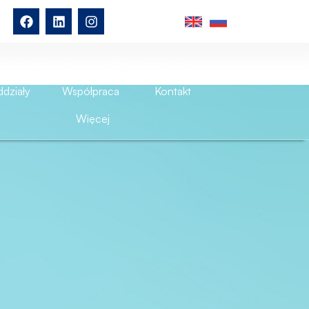
ent indywidualny
Klient biznesowy
działy
Współpraca
Kontakt
Więcej