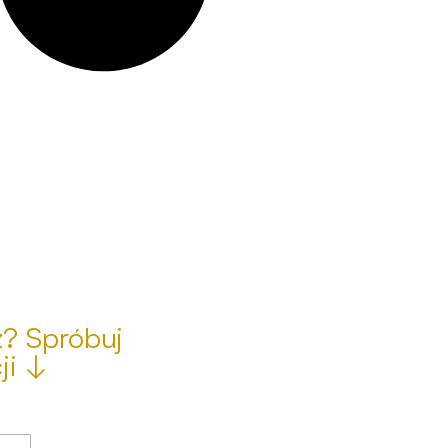
z? Spróbuj
ji ↓