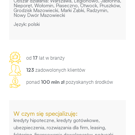
Obszar działania: Warszawa, Legionowo, Jabłonna,
Nieporęt, Wołomin, Piaseczno, Otwock, Pruszków,
Grodzisk Mazowiecki, Marki Ząbki, Radzymin,
Nowy Dwór Mazowiecki
Język: polski
17
od
lat w branży
123
zadowolonych klientów
100 mln zł
ponad
pozyskanych środków
W czym się specjalizuję:
kredyty hipoteczne, kredyty gotówkowe,
ubezpieczenia, rozwiązania dla firm, leasing,
faktoring, finansowanie deweloperów, pożyczki