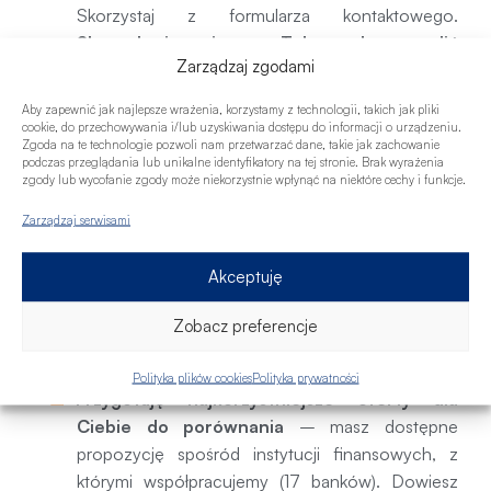
Skorzystaj z formularza kontaktowego.
Skontaktuję się z Tobą, aby ustalić
Zarządzaj zgodami
dogodny termin.
Na pierwszym spotkaniu sprawdzę, jaka jest
Aby zapewnić jak najlepsze wrażenia, korzystamy z technologii, takich jak pliki
Twoja zdolność kredytowa. Muszę więc
cookie, do przechowywania i/lub uzyskiwania dostępu do informacji o urządzeniu.
Zgoda na te technologie pozwoli nam przetwarzać dane, takie jak zachowanie
poznać Twoją sytuację finansową. Dowiesz się,
podczas przeglądania lub unikalne identyfikatory na tej stronie. Brak wyrażenia
czy bank zaakceptuje dany dochód i jak
zgody lub wycofanie zgody może niekorzystnie wpłynąć na niektóre cechy i funkcje.
potraktuje Twoje obecne zobowiązania.
Zarządzaj serwisami
Będziemy rozmawiać o Twoich oczekiwaniach
i potrzebach kredytowych. Podpowiem także,
Akceptuję
jak można wpływać na zdolność kredytową i
scoring kredytowy, tak aby zwiększyć możliwą
Zobacz preferencje
do otrzymania kwotę kredytu i szansę na
uzyskanie finansowania.
Polityka plików cookies
Polityka prywatności
Przygotuję najkorzystniejsze oferty dla
Ciebie do porównania
– masz dostępne
propozycję spośród instytucji finansowych, z
którymi współpracujemy (17 banków). Dowiesz