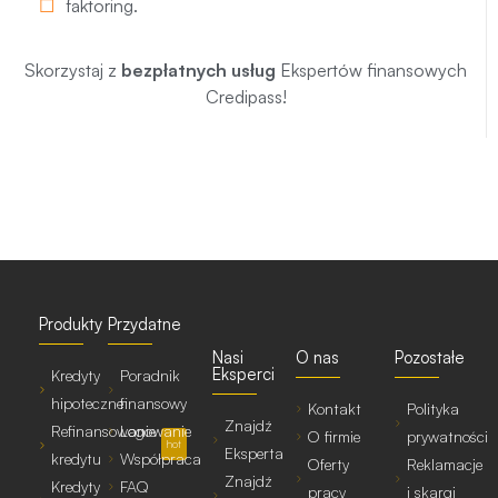
faktoring
.
Skorzystaj z
bezpłatnych usług
Ekspertów finansowych
Credipass!
Produkty
Przydatne
Nasi
O nas
Pozostałe
Eksperci
Kredyty
Poradnik
hipoteczne
finansowy
Kontakt
Polityka
Znajdź
Refinansowanie
Logowanie
O firmie
prywatności
hot
Eksperta
kredytu
Współpraca
Oferty
Reklamacje
Znajdź
Kredyty
FAQ
pracy
i skargi