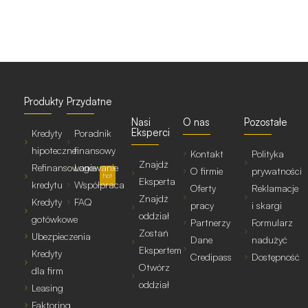
Produkty
Przydatne
Nasi
O nas
Pozostałe
Eksperci
Kredyty
Poradnik
hipoteczne
finansowy
Kontakt
Polityka
Znajdź
Refinansowanie
Logowanie
O firmie
prywatności
hot
Eksperta
kredytu
Współpraca
Oferty
Reklamacje
Znajdź
Kredyty
FAQ
pracy
i skargi
oddział
gotówkowe
Partnerzy
Formularz
Zostań
Ubezpieczenia
Dane
nadużyć
Ekspertem
Kredyty
Credipass
Dostępność
Otwórz
dla firm
oddział
Leasing
Faktoring