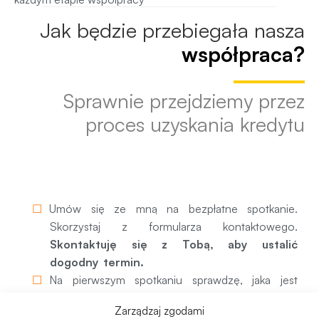
Jak będzie przebiegała nasza
współpraca?
Sprawnie przejdziemy przez
proces uzyskania kredytu
1. Pierwsze spotkanie
Umów się ze mną na bezpłatne spotkanie.
Skorzystaj z formularza kontaktowego.
Skontaktuję się z Tobą, aby ustalić
dogodny termin.
Na pierwszym spotkaniu sprawdzę, jaka jest
Twoja zdolność kredytowa. Muszę więc
Zarządzaj zgodami
poznać Twoją sytuację finansową. Dowiesz się,