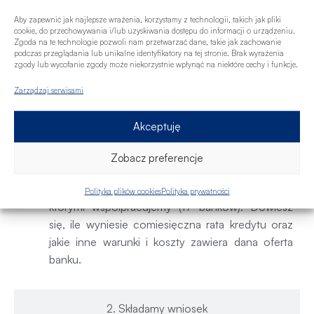
czy bank zaakceptuje dany dochód i jak
Aby zapewnić jak najlepsze wrażenia, korzystamy z technologii, takich jak pliki
potraktuje Twoje obecne zobowiązania.
cookie, do przechowywania i/lub uzyskiwania dostępu do informacji o urządzeniu.
Zgoda na te technologie pozwoli nam przetwarzać dane, takie jak zachowanie
Będziemy rozmawiać o Twoich oczekiwaniach
podczas przeglądania lub unikalne identyfikatory na tej stronie. Brak wyrażenia
zgody lub wycofanie zgody może niekorzystnie wpłynąć na niektóre cechy i funkcje.
i potrzebach kredytowych. Podpowiem także,
jak można wpływać na zdolność kredytową i
Zarządzaj serwisami
scoring kredytowy, tak aby zwiększyć możliwą
do otrzymania kwotę kredytu i szansę na
Akceptuję
uzyskanie finansowania.
Przygotuję najkorzystniejsze oferty dla
Zobacz preferencje
Ciebie do porównania
– masz dostępne
propozycję spośród instytucji finansowych, z
Polityka plików cookies
Polityka prywatności
którymi współpracujemy (17 banków). Dowiesz
się, ile wyniesie comiesięczna rata kredytu oraz
jakie inne warunki i koszty zawiera dana oferta
banku.
2. Składamy wniosek