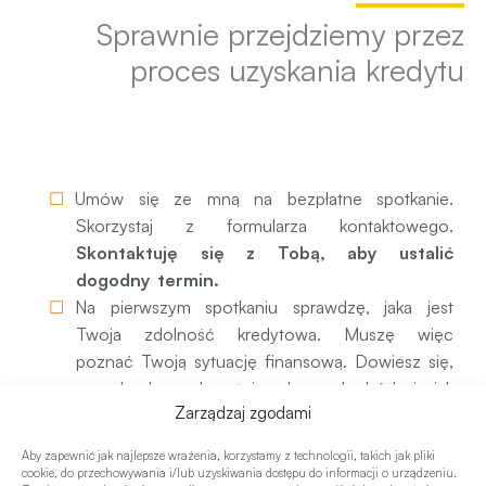
Sprawnie przejdziemy przez
proces uzyskania kredytu
1. Pierwsze spotkanie
Umów się ze mną na bezpłatne spotkanie.
Skorzystaj z formularza kontaktowego.
Skontaktuję się z Tobą, aby ustalić
dogodny termin.
Na pierwszym spotkaniu sprawdzę, jaka jest
Twoja zdolność kredytowa. Muszę więc
poznać Twoją sytuację finansową. Dowiesz się,
czy bank zaakceptuje dany dochód i jak
Zarządzaj zgodami
potraktuje Twoje obecne zobowiązania.
Będziemy rozmawiać o Twoich oczekiwaniach
Aby zapewnić jak najlepsze wrażenia, korzystamy z technologii, takich jak pliki
i potrzebach kredytowych. Podpowiem także,
cookie, do przechowywania i/lub uzyskiwania dostępu do informacji o urządzeniu.