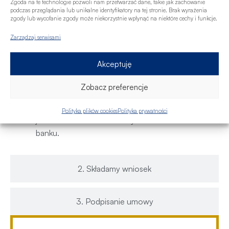
Zgoda na te technologie pozwoli nam przetwarzać dane, takie jak zachowanie
jak można wpływać na zdolność kredytową i
podczas przeglądania lub unikalne identyfikatory na tej stronie. Brak wyrażenia
scoring kredytowy, tak aby zwiększyć możliwą
zgody lub wycofanie zgody może niekorzystnie wpłynąć na niektóre cechy i funkcje.
do otrzymania kwotę kredytu i szansę na
Zarządzaj serwisami
uzyskanie finansowania.
Przygotuję najkorzystniejsze oferty dla
Akceptuję
Ciebie do porównania
– masz dostępne
propozycję spośród instytucji finansowych, z
Zobacz preferencje
którymi współpracujemy (17 banków). Dowiesz
się, ile wyniesie comiesięczna rata kredytu oraz
Polityka plików cookies
Polityka prywatności
jakie inne warunki i koszty zawiera dana oferta
banku.
2. Składamy wniosek
3. Podpisanie umowy