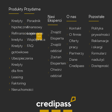
Produkty
Przydatne
Nasi
O nas
Pozostałe
Eksperci
Kredyty
Poradnik
hipoteczne
finansowy
Kontakt
Polityka
Znajdź
Refinansowanie
Logowanie
O firmie
prywatności
hot
Eksperta
kredytu
Współpraca
Oferty
Reklamacje
Znajdź
Kredyty
FAQ
pracy
i skargi
oddział
gotówkowe
Partnerzy
Formularz
Zostań
Ubezpieczenia
Dane
nadużyć
Ekspertem
Kredyty
Credipass
Dostępność
Otwórz
dla firm
oddział
Leasing
Faktoring
Nieruchomości