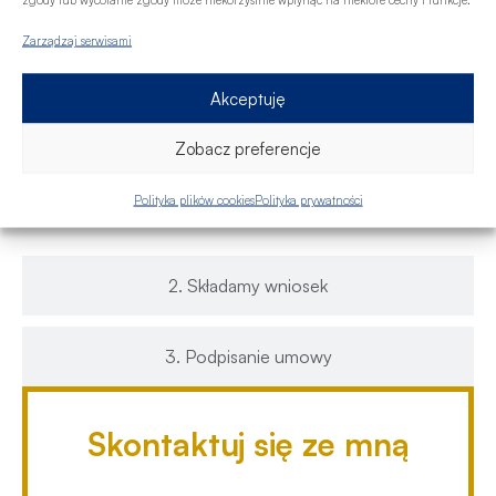
uzyskanie finansowania.
Przygotuję najkorzystniejsze oferty dla
Zarządzaj serwisami
Ciebie do porównania
– masz dostępne
propozycję spośród instytucji finansowych, z
Akceptuję
którymi współpracujemy (17 banków). Dowiesz
Zobacz preferencje
się, ile wyniesie comiesięczna rata kredytu oraz
jakie inne warunki i koszty zawiera dana oferta
Polityka plików cookies
Polityka prywatności
banku.
2. Składamy wniosek
3. Podpisanie umowy
Skontaktuj się ze mną