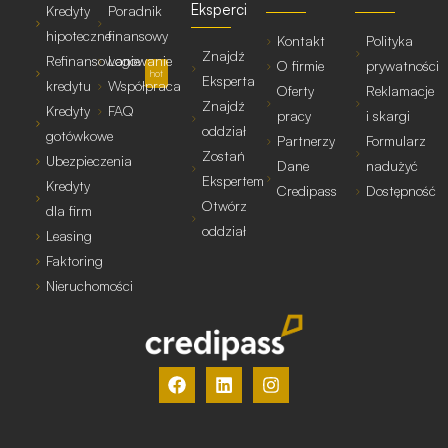
Eksperci
Kredyty
Poradnik
hipoteczne
finansowy
Kontakt
Polityka
Znajdź
Refinansowanie
Logowanie
O firmie
prywatności
hot
Eksperta
kredytu
Współpraca
Oferty
Reklamacje
Znajdź
Kredyty
FAQ
pracy
i skargi
oddział
gotówkowe
Partnerzy
Formularz
Zostań
Ubezpieczenia
Dane
nadużyć
Ekspertem
Kredyty
Credipass
Dostępność
Otwórz
dla firm
oddział
Leasing
Faktoring
Nieruchomości