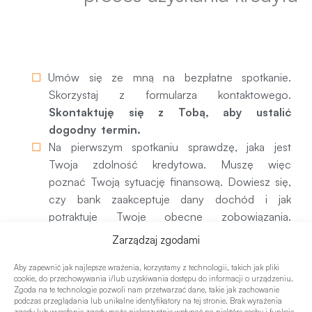
1. Pierwsze spotkanie
Umów się ze mną na bezpłatne spotkanie.
Skorzystaj z formularza kontaktowego.
Skontaktuję się z Tobą, aby ustalić
dogodny termin.
Na pierwszym spotkaniu sprawdzę, jaka jest
Twoja zdolność kredytowa. Muszę więc
poznać Twoją sytuację finansową. Dowiesz się,
czy bank zaakceptuje dany dochód i jak
potraktuje Twoje obecne zobowiązania.
Będziemy rozmawiać o Twoich oczekiwaniach
Zarządzaj zgodami
i potrzebach kredytowych. Podpowiem także,
jak można wpływać na zdolność kredytową i
Aby zapewnić jak najlepsze wrażenia, korzystamy z technologii, takich jak pliki
cookie, do przechowywania i/lub uzyskiwania dostępu do informacji o urządzeniu.
scoring kredytowy, tak aby zwiększyć możliwą
Zgoda na te technologie pozwoli nam przetwarzać dane, takie jak zachowanie
podczas przeglądania lub unikalne identyfikatory na tej stronie. Brak wyrażenia
do otrzymania kwotę kredytu i szansę na
zgody lub wycofanie zgody może niekorzystnie wpłynąć na niektóre cechy i funkcje.