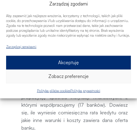
Zarządzaj zgodami
Twoja zdolność kredytowa. Muszę więc
poznać Twoją sytuację finansową. Dowiesz się,
Aby zapewnić jak najlepsze wrażenia, korzystamy z technologii, takich jak pliki
czy bank zaakceptuje dany dochód i jak
cookie, do przechowywania i/lub uzyskiwania dostępu do informacji o urządzeniu.
Zgoda na te technologie pozwoli nam przetwarzać dane, takie jak zachowanie
potraktuje Twoje obecne zobowiązania.
podczas przeglądania lub unikalne identyfikatory na tej stronie. Brak wyrażenia
zgody lub wycofanie zgody może niekorzystnie wpłynąć na niektóre cechy i funkcje.
Będziemy rozmawiać o Twoich oczekiwaniach
i potrzebach kredytowych. Podpowiem także,
Zarządzaj serwisami
jak można wpływać na zdolność kredytową i
scoring kredytowy, tak aby zwiększyć możliwą
Akceptuję
do otrzymania kwotę kredytu i szansę na
uzyskanie finansowania.
Zobacz preferencje
Przygotuję najkorzystniejsze oferty dla
Ciebie do porównania
– masz dostępne
Polityka plików cookies
Polityka prywatności
propozycję spośród instytucji finansowych, z
którymi współpracujemy (17 banków). Dowiesz
się, ile wyniesie comiesięczna rata kredytu oraz
jakie inne warunki i koszty zawiera dana oferta
banku.