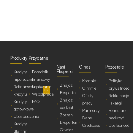
Produkty
Przydatne
Nasi
O nas
Pozostałe
Eksperci
Kredyty
Poradnik
hipoteczne
finansowy
Kontakt
Polityka
Znajdź
Refinansowanie
Logowanie
O firmie
prywatności
hot
Eksperta
kredytu
Współpraca
Oferty
Reklamacje
Znajdź
Kredyty
FAQ
pracy
i skargi
oddział
gotówkowe
Partnerzy
Formularz
Zostań
Ubezpieczenia
Dane
nadużyć
Ekspertem
Kredyty
Credipass
Dostępność
Otwórz
dla firm