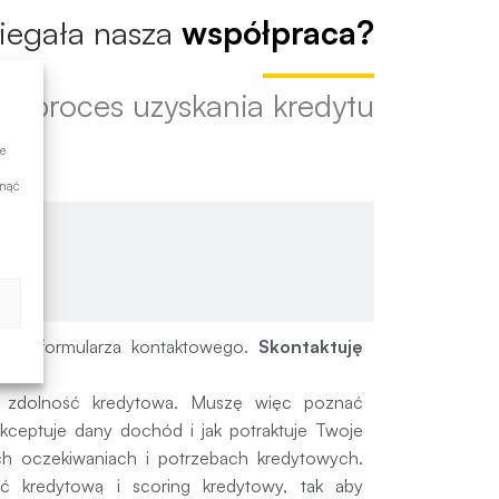
biegała nasza
współpraca?
ez proces uzyskania kredytu
e
nie
ynąć
sek
owy
aj z formularza kontaktowego.
Skontaktuję
a zdolność kredytowa. Muszę więc poznać
kceptuje dany dochód i jak potraktuje Twoje
 oczekiwaniach i potrzebach kredytowych.
 kredytową i scoring kredytowy, tak aby