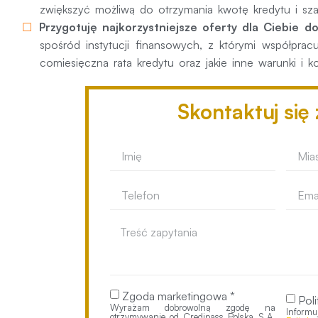
zwiększyć możliwą do otrzymania kwotę kredytu i sza
Przygotuję najkorzystniejsze oferty dla Ciebie 
spośród instytucji finansowych, z którymi współprac
comiesięczna rata kredytu oraz jakie inne warunki i k
Skontaktuj się
Zgoda marketingowa *
Poli
Wyrażam dobrowolną zgodę na
Inform
otrzymywanie od Credipass Polska S.A.