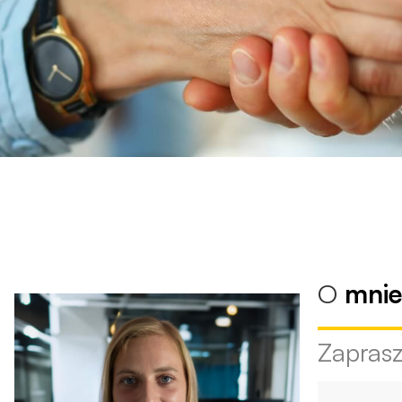
O
mni
Zapras