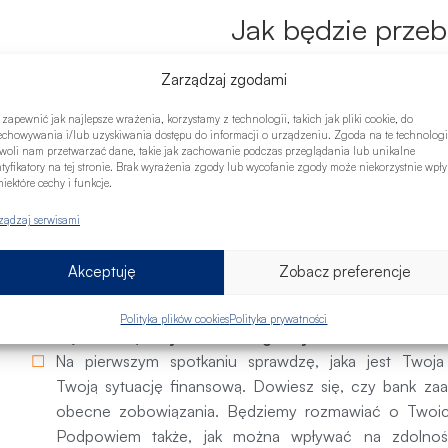
Jak będzie prze
Zarządzaj zgodami
Sprawnie przejdziemy prz
 zapewnić jak najlepsze wrażenia, korzystamy z technologii, takich jak pliki cookie, do
echowywania i/lub uzyskiwania dostępu do informacji o urządzeniu. Zgoda na te technologi
woli nam przetwarzać dane, takie jak zachowanie podczas przeglądania lub unikalne
1. Pierwsze spotka
ntyfikatory na tej stronie. Brak wyrażenia zgody lub wycofanie zgody może niekorzystnie wpł
iektóre cechy i funkcje.
2. Składamy wnio
ządzaj serwisami
3. Podpisanie um
Akceptuję
Zobacz preferencje
Umów się ze mną na bezpłatne spotkanie. Skorzyst
Polityka plików cookies
Polityka prywatności
się z Tobą, aby ustalić dogodny termin.
Na pierwszym spotkaniu sprawdzę, jaka jest Twoj
Twoją sytuację finansową. Dowiesz się, czy bank zaa
obecne zobowiązania. Będziemy rozmawiać o Twoich
Podpowiem także, jak można wpływać na zdolność