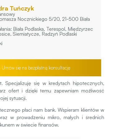
dra Tuńczyk
nansowy
 Tomasza Nocznickiego 5/20, 21-500 Biała
łania: Biała Podlaska, Terespol, Międzyrzec
osice, Siemiatycze, Radzyń Podlaski
ki
Umów się na bezpłatną konsultację
 Specjalizuję się w kredytach hipotecznych,
rz ofert i dzięki temu zapewniam możliwość
jej sytuacji.
otecznego płaci nam bank. Wspieram klientów w
raz w prowadzeniu mikro, małych i średnich
iekunem w świecie finansów.