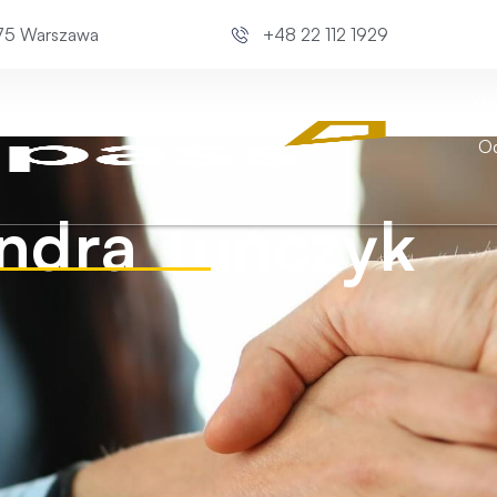
675 Warszawa
+48 22 112 1929
Kli
Od
ndra Tuńczyk