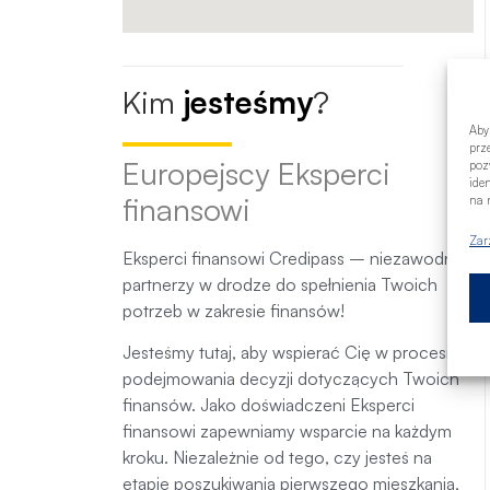
Kim
jesteśmy
?
Aby
prz
Europejscy Eksperci
poz
ide
finansowi
na n
Zar
Eksperci finansowi Credipass – niezawodni
partnerzy w drodze do spełnienia Twoich
potrzeb w zakresie finansów!
Jesteśmy tutaj, aby wspierać Cię w procesie
podejmowania decyzji dotyczących Twoich
finansów. Jako doświadczeni Eksperci
finansowi zapewniamy wsparcie na każdym
kroku. Niezależnie od tego, czy jesteś na
etapie poszukiwania pierwszego mieszkania,