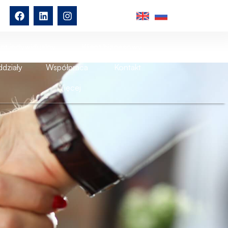
ent indywidualny
Klient biznesowy
działy
Współpraca
Kontakt
Więcej