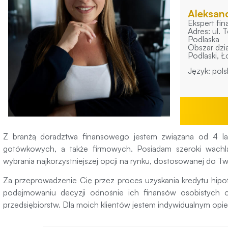
Aleksan
Ekspert fi
Adres: ul.
Podlaska
Obszar dzia
Podlaski, Ł
Język: pols
Z branżą doradztwa finansowego jestem związana od 4 lat.
gotówkowych, a także firmowych. Posiadam szeroki wachla
wybrania najkorzystniejszej opcji na rynku, dostosowanej do Two
Za przeprowadzenie Cię przez proces uzyskania kredytu hip
podejmowaniu decyzji odnośnie ich finansów osobistych o
przedsiębiorstw. Dla moich klientów jestem indywidualnym op