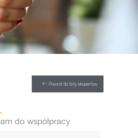
Powrót do listy ekspertów
e
zam do współpracy