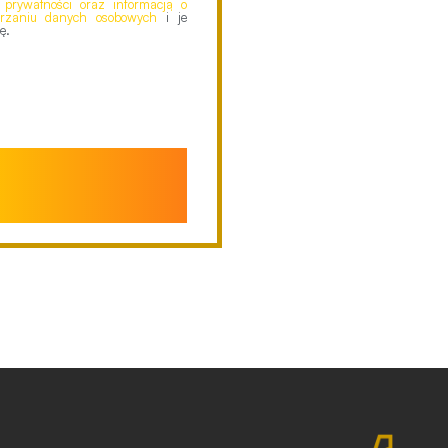
ą prywatności oraz informacją o
arzaniu danych osobowych
i je
ę.