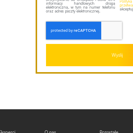
Polityk
informacji handlowych drogą
przetw
elektroniczną, w tym na numer telefonu
akceptuj
oraz adres poczty elektronicznej.
Wyślij
Eksperci
O nas
Pozostałe