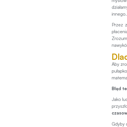
myślow
działa
innego.
Przez z
płacen
Zrozum
nawyków
Dla
Aby zro
pułapko
matema
Błąd t
Jako lu
przyszł
czaso
Gdyby d