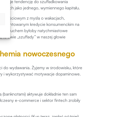
 opisuje tendencję do szufladkowania
wania ich jako jednego, wymiennego kapitału.
zędnościowym z myślą o wakacjach,
o oprocentowanym kredycie konsumenckim na
ejszym ruchem byłoby natychmiastowe
te dwie „szuflady” w naszej głowie
chemia nowoczesnego
ści do wydawania. Żyjemy w środowisku, które
owy i wykorzystywać motywacje dopaminowe.
 (banknotami) aktywuje dokładnie ten sam
czesny e-commerce i sektor fintech zrobiły
oczone płatności (Kup teraz, zapłać później)