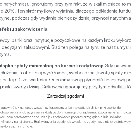
 natychmiast. Ignorujemy przy tym fakt, że w skali miesiąca to
e 20%. Ten skrót myślowy wyjaśnia, dlaczego odkładanie fundu
cyjne, podczas gdy wydanie pieniędzy dzisiaj przynosi natychm
efektu zakotwiczenia
wcy, banki oraz instytucje pożyczkowe na każdym kroku wykorz
 decyzjami zakupowymi. Błąd ten polega na tym, że nasz umysł n
rzyma.
ułapka spłaty minimalnej na karcie kredytowej:
Gdy na wycią
adłużenia, a obok niej wyróżnioną, symboliczną „kwotę spłaty m
ię na tej niższej wartości. Oceniamy swoją płynność finansową pr
ej małej kwoty dzisiaj. Całkowicie ignorujemy przy tym odsetki, k
ztuczne promocje i wyprzedaże:
Sformułowanie „Stara cena: 
Zarządzaj zgodami
wota 1000 zł staje się naszą kotwicą. Kupujący jest przekonany, ż
hłodno ocenić, że właśnie wydał 450 zł na rzecz, której prawdo
 zapewnić jak najlepsze wrażenia, korzystamy z technologii, takich jak pliki cookie, do
echowywania i/lub uzyskiwania dostępu do informacji o urządzeniu. Zgoda na te technologi
woli nam przetwarzać dane, takie jak zachowanie podczas przeglądania lub unikalne
owość umysłowa
ntyfikatory na tej stronie. Brak wyrażenia zgody lub wycofanie zgody może niekorzystnie wpł
iektóre cechy i funkcje.