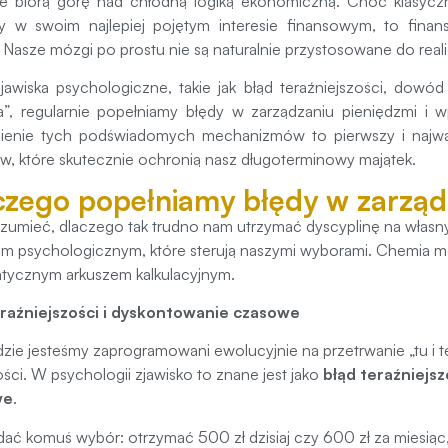
e biorą górę nad chłodną logiką ekonomiczną. Choć klasyczn
my w swoim najlepiej pojętym interesie finansowym, to fin
 Nasze mózgi po prostu nie są naturalnie przystosowane do r
jawiska psychologiczne, takie jak błąd teraźniejszości, dow
ia”, regularnie popełniamy błędy w zarządzaniu pieniędzmi 
ienie tych podświadomych mechanizmów to pierwszy i najw
, które skutecznie ochronią nasz długoterminowy majątek.
czego popełniamy błędy w zarząd
zumieć, dlaczego tak trudno nam utrzymać dyscyplinę na włas
m psychologicznym, które sterują naszymi wyborami. Chemia 
tycznym arkuszem kalkulacyjnym.
eraźniejszości i dyskontowanie czasowe
dzie jesteśmy zaprogramowani ewolucyjnie na przetrwanie „tu i te
ości. W psychologii zjawisko to znane jest jako
błąd teraźniejsz
we
.
ać komuś wybór: otrzymać 500 zł dzisiaj czy 600 zł za miesią