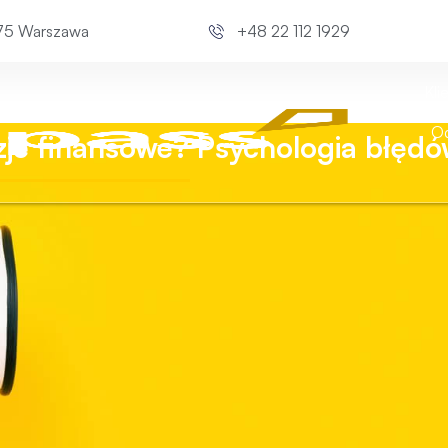
675 Warszawa
+48 22 112 1929
Kli
Od
je finansowe? Psychologia błęd