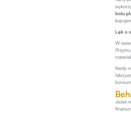
wykorzy
bólu p
kupujem
Lęk o s
W świec
Przymus
materia
Kiedy n
fałszyw
konsump
Beh
Jeżeli 
finanso