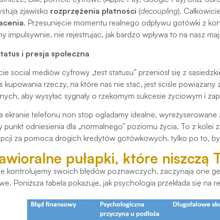
stują zjawisko
rozprzężenia płatności
(
decoupling
). Całkowic
łacenia
. Przesunięcie momentu realnego odpływu gotówki z ko
y impulsywnie, nie rejestrując, jak bardzo wpływa to na nasz maj
tatus i presja społeczna
ie social mediów cyfrowy „test statusu” przeniósł się z sąsiedz
 kupowania rzeczy, na które nas nie stać, jest ściśle powiązany
lnych, aby wysyłać sygnały o rzekomym sukcesie życiowym i zap
a ekranie telefonu non stop oglądamy idealne, wyreżyserowane 
y punkt odniesienia dla „normalnego” poziomu życia. To z kolei
cji za pomocą drogich kredytów gotówkowych, tylko po to, by
awioralne pułapki, które niszczą 
nie kontrolujemy swoich błędów poznawczych, zaczynają one ge
we. Poniższa tabela pokazuje, jak psychologia przekłada się na rea