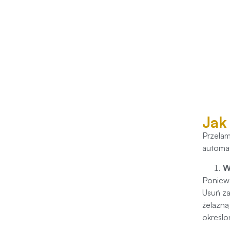
Jak
Przełam
automat
W
Poniewa
Usuń za
żelazną
określo