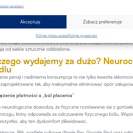
 wprowadzone przez laureata Nagrody Nobla, Richarda Thalera,
ządzaj serwisami
zy w zależności od ich źródła lub przeznaczenia, zamiast trakto
d:
Ktoś może pieczołowicie chronić 20 000 zł na koncie oszc
Akceptuję
Zobacz preferencje
eśnie utrzymując zadłużenie na karcie kredytowej lub wysok
e 15 000 zł. Z czysto finansowego punktu widzenia najmądrz
Polityka plików cookies
Polityka prywatności
cie długu oszczędnościami. Jednak przez księgowość umysłową 
ją od siebie sztucznie oddzielone.
czego wydajemy za dużo? Neuro
dlu
anie pensji i nadmierna konsumpcja to nie tylko kwestia skłonno
 zaprojektowane tak, aby maksymalnie eliminować opór zakup
ężenie płatności a „ból płacenia”
 neurologiczne dowodzą, że fizyczne rozstawanie się z gotówką
mózgu, który odpowiada za odczuwanie fizycznego bólu. Współ
wszystko, aby ten dyskomfort zlikwidować.
łatnicze, Blik, portfele cyfrowe (Apple Pay, Google Pay) oraz odr