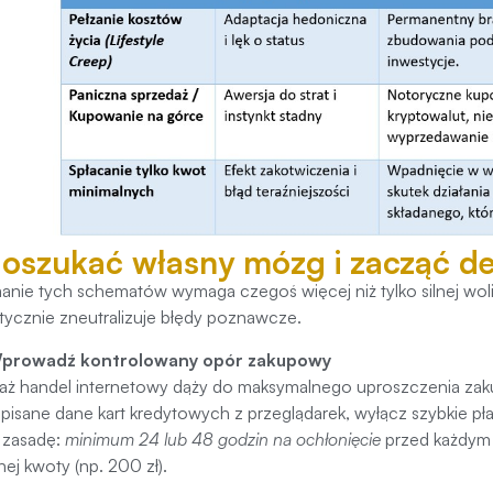
 oszukać własny mózg i zacząć 
anie tych schematów wymaga czegoś więcej niż tylko silnej woli
ycznie zneutralizuje błędy poznawcze.
prowadź kontrolowany opór zakupowy
ż handel internetowy dąży do maksymalnego uproszczenia zaku
pisane dane kart kredytowych z przeglądarek, wyłącz szybkie pł
 zasadę:
minimum 24 lub 48 godzin na ochłonięcie
przed każdym
nej kwoty (np. 200 zł).