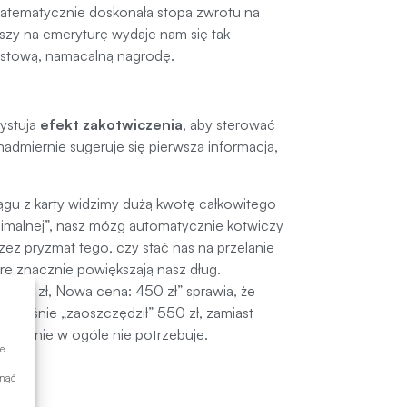
 matematycznie doskonała stopa zwrotu na
szy na emeryturę wydaje nam się tak
iastową, namacalną nagrodę.
ystują
efekt zakotwiczenia
, aby sterować
admiernie sugeruje się pierwszą informacją,
gu z karty widzimy dużą kwotę całkowitego
inimalnej”, nasz mózg automatycznie kotwiczy
zez pryzmat tego, czy stać nas na przelanie
tóre znacznie powiększają nasz dług.
1000 zł, Nowa cena: 450 zł” sprawia, że
e właśnie „zaoszczędził” 550 zł, zamiast
podobnie w ogóle nie potrzebuje.
e
ynąć