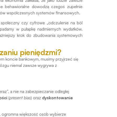
a ekonomia zakłada, że jako ludzie zawsze
anse behawioralne dowodzą czegoś zupełnie
ealiów współczesnych systemów finansowych.
ód społeczny czy cyfrowe „odczulenie na ból
i wpadamy w pułapkę nadmiernych wydatków.
ażniejszy krok do zbudowania systemowych
zaniu pieniędzmi?
nym koncie bankowym, musimy przyjrzeć się
mózgu niemal zawsze wygrywa z
raz”, a nie na zabezpieczanie odległej
ości
(
present bias
) oraz
dyskontowanie
c, ogromna większość osób wybierze