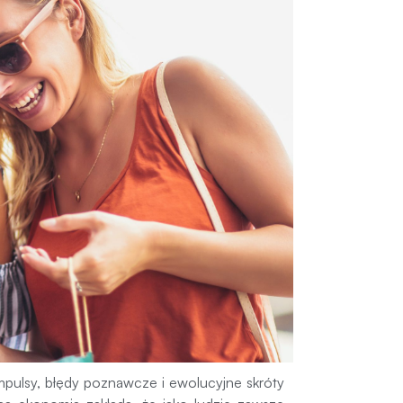
mpulsy, błędy poznawcze i ewolucyjne skróty