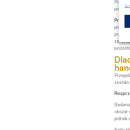
Pojęcie
Zar
pienięd
Przykła
jednocz
poziomi
zamknię
pozosta
Dla
han
Przejad
zostało
Rozprz
Badania
obszar 
jednak 
Karty p