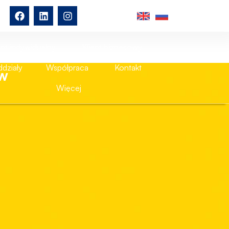
ent indywidualny
Klient biznesowy
działy
Współpraca
Kontakt
ów
Więcej