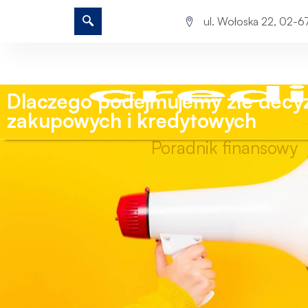
ul. Wołoska 22, 02-
Dlaczego podejmujemy złe decyz
zakupowych i kredytowych
Poradnik finansowy