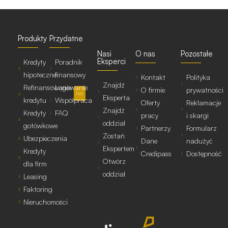
Produkty
Przydatne
Nasi
O nas
Pozostałe
Eksperci
Kredyty
Poradnik
hipoteczne
finansowy
Kontakt
Polityka
Znajdź
Refinansowanie
Logowanie
O firmie
prywatności
hot
Eksperta
kredytu
Współpraca
Oferty
Reklamacje
Znajdź
Kredyty
FAQ
pracy
i skargi
oddział
gotówkowe
Partnerzy
Formularz
Zostań
Ubezpieczenia
Dane
nadużyć
Ekspertem
Kredyty
Credipass
Dostępność
Otwórz
dla firm
oddział
Leasing
Faktoring
Nieruchomości