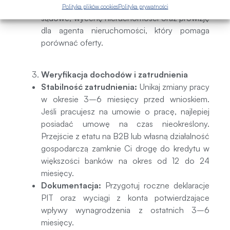
PCC (jeśli dotyczy rynku wtórnego), opłaty
Polityka plików cookies
Polityka prywatności
sądowe, wycenę nieruchomości oraz prowizję
dla agenta nieruchomości, który pomaga
porównać oferty.
Weryfikacja dochodów i zatrudnienia
Stabilność zatrudnienia:
Unikaj zmiany pracy
w okresie 3–6 miesięcy przed wnioskiem.
Jeśli pracujesz na umowie o pracę, najlepiej
posiadać umowę na czas nieokreślony.
Przejście z etatu na B2B lub własną działalność
gospodarczą zamknie Ci drogę do kredytu w
większości banków na okres od 12 do 24
miesięcy.
Dokumentacja:
Przygotuj roczne deklaracje
PIT oraz wyciągi z konta potwierdzające
wpływy wynagrodzenia z ostatnich 3–6
miesięcy.