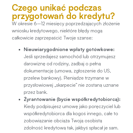
Czego unikać podczas
przygotowań do kredytu?
W okresie 6–12 miesięcy poprzedzających złożenie
wniosku kredytowego, niektóre błędy mogą
całkowicie zaprzepaścić Twoje szanse:
Nieuwiarygodnione wpłaty gotówkowe:
Jeśli sprzedajesz samochód lub otrzymujesz
darowiznę od rodziny, zadbaj o pełną
dokumentację (umowa, zgłoszenie do US,
przelew bankowy). Pieniądze trzymane w
przysłowiowej „skarpecie” nie zostaną uznane
przez bank.
Żyrantowanie (bycie współkredytobiorcą):
Kiedy podpisujesz umowę jako poręczyciel lub
współkredytobiorca dla kogoś innego, całe to
zobowiązanie obciąża Twoją osobistą
zdolność kredytową tak, jakbyś spłacał je sam.