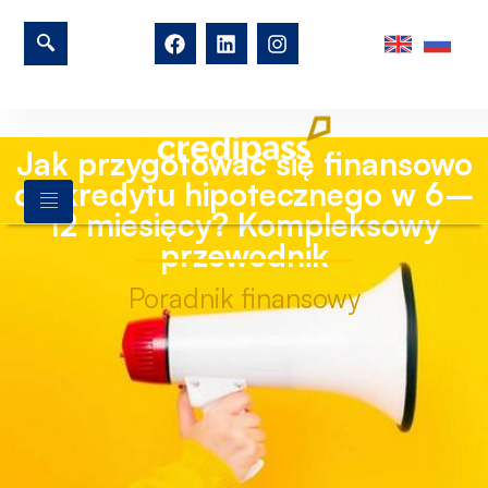
Jak przygotować się finansowo
do kredytu hipotecznego w 6–
12 miesięcy? Kompleksowy
przewodnik
Poradnik finansowy