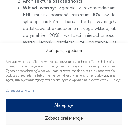
Architektura oszczędności
Wkład własny:
Zgodnie z rekomendacjami
KNF musisz posiadać minimum 10% (w tej
sytuacji niektóre banki będą wymagały
dodatkowe ubezpieczenie niskiego wkładu) lub
optymalnie 20% wartości nieruchomości.
Warto jednak pamiętać, że dostępne są
również programy rządowe wspierające zakup
Zarządzaj zgodami
nieruchomości. Aktualnie funkcjonuje program
Aby zapewnić jak najlepsze wrażenia, korzystamy z technologii, takich jak pliki
Rodzinny Kredyt Mieszkaniowy, w ramach
cookie, do przechowywania i/lub uzyskiwania dostępu do informacji o urządzeniu.
którego brakujący wkład własny może zostać
Zgoda na te technologie pozwoli nam przetwarzać dane, takie jak zachowanie
podczas przeglądania lub unikalne identyfikatory na tej stronie. Brak wyrażenia
objęty gwarancją BGK, co umożliwia uzyskanie
zgody lub wycofanie zgody może niekorzystnie wpłynąć na niektóre cechy i funkcje.
kredytu hipotecznego nawet bez posiadania
własnych oszczędności na wkład własny, pod
Zarządzaj serwisami
warunkiem posiadania odpowiedniej zdolności
kredytowej.
Akceptuję
Koszty okołokredytowe:
Oprócz samego
wkładu własnego odłóż dodatkowe 2–5%
Zobacz preferencje
wartości nieruchomości na taksę notarialną,