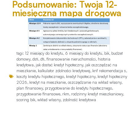
Podsumowanie: Twoja 12-
miesięczna mapa drogowa
tagi:
12 miesięcy do kredytu
,
6 miesięcy do kredytu
,
bik
,
budżet
domowy
,
dsti
,
dti
,
finansowanie nieruchomości
,
historia
kredytowa
,
jak dostać kredyt hipoteczny
,
jak oszczędzać na
mieszkanie
,
kalkulator zdolności kredytowej
,
knf rekomendacja s
,
koszty kredytu hipotecznego
,
kredyt hipoteczny
,
kredyt hipoteczny
2026
,
kredyt na mieszkanie
,
oszczędzanie na wkład własny
,
plan finansowy
,
przygotowanie do kredytu hipotecznego
,
przygotowanie finansowe
,
rkm
,
rodzinny kredyt mieszkaniowy
,
scoring bik
,
wkład własny
,
zdolność kredytowa