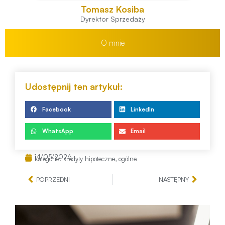
Tomasz Kosiba
Dyrektor Sprzedaży
O mnie
Udostępnij ten artykuł:
Facebook
LinkedIn
WhatsApp
Email
14/05/2026
kategorie:
kredyty hipoteczne
,
ogólne
POPRZEDNI
NASTĘPNY