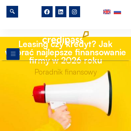
Leasing czy kredyt? Jak
wybrać najlepsze finansowanie
firmy w 2026 roku
Poradnik finansowy