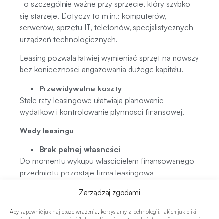
To szczególnie ważne przy sprzęcie, który szybko
się starzeje. Dotyczy to m.in.: komputerów,
serwerów, sprzętu IT, telefonów, specjalistycznych
urządzeń technologicznych.
Leasing pozwala łatwiej wymieniać sprzęt na nowszy
bez konieczności angażowania dużego kapitału.
Przewidywalne koszty
Stałe raty leasingowe ułatwiają planowanie
wydatków i kontrolowanie płynności finansowej.
Wady leasingu
Brak pełnej własności
Do momentu wykupu właścicielem finansowanego
przedmiotu pozostaje firma leasingowa.
Dodatkowe koszty
ubezpieczenie AC,
Zarządzaj zgodami
dodatkowe opłaty za mandaty, zgoda na
Aby zapewnić jak najlepsze wrażenia, korzystamy z technologii, takich jak pliki
użytkowanie pojazdu przez osoby trzecie,