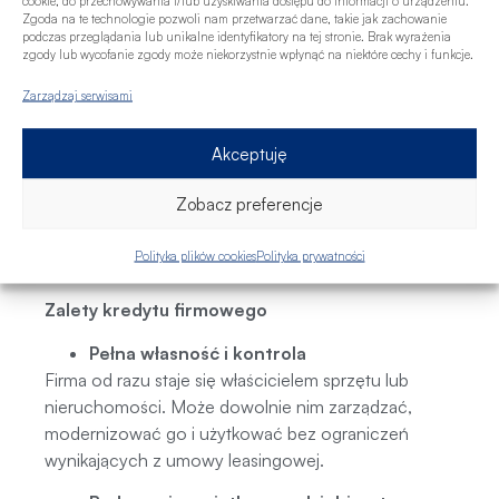
cookie, do przechowywania i/lub uzyskiwania dostępu do informacji o urządzeniu.
cesja umowy itp.
Zgoda na te technologie pozwoli nam przetwarzać dane, takie jak zachowanie
Kiedy warto wybrać kredyt
podczas przeglądania lub unikalne identyfikatory na tej stronie. Brak wyrażenia
zgody lub wycofanie zgody może niekorzystnie wpłynąć na niektóre cechy i funkcje.
firmowy?
Zarządzaj serwisami
Kredyt dla firm to dłużny instrument finansowy. Bank
udostępnia środki na zakup wybranego aktywa, a
Akceptuję
firma zobowiązuje się do zwrotu tej kwoty wraz z
odsetkami w określonym czasie. W świetle ustawy o
Zobacz preferencje
kredycie konsumenckim i przepisów dla
przedsiębiorców, daje on pełną niezależność
Polityka plików cookies
Polityka prywatności
właścicielską od pierwszego dnia.
Zalety kredytu firmowego
Pełna własność i kontrola
Firma od razu staje się właścicielem sprzętu lub
nieruchomości. Może dowolnie nim zarządzać,
modernizować go i użytkować bez ograniczeń
wynikających z umowy leasingowej.