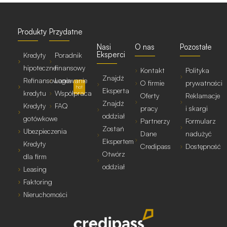
Produkty
Przydatne
Nasi
O nas
Pozostałe
Eksperci
Kredyty
Poradnik
hipoteczne
finansowy
Kontakt
Polityka
Znajdź
Refinansowanie
Logowanie
O firmie
prywatności
hot
Eksperta
kredytu
Współpraca
Oferty
Reklamacje
Znajdź
Kredyty
FAQ
pracy
i skargi
oddział
gotówkowe
Partnerzy
Formularz
Zostań
Ubezpieczenia
Dane
nadużyć
Ekspertem
Kredyty
Credipass
Dostępność
Otwórz
dla firm
oddział
Leasing
Faktoring
Nieruchomości