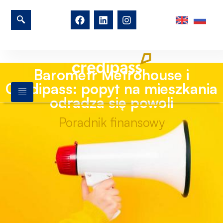
Barometr Metrohouse i
Credipass: popyt na mieszkania
odradza się powoli
Poradnik finansowy