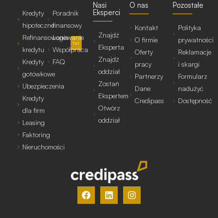
Nasi
O nas
Pozostałe
Eksperci
Kredyty
Poradnik
hipoteczne
finansowy
Kontakt
Polityka
Znajdź
Refinansowanie
Logowanie
O firmie
prywatności
hot
Eksperta
kredytu
Współpraca
Oferty
Reklamacje
Znajdź
Kredyty
FAQ
pracy
i skargi
oddział
gotówkowe
Partnerzy
Formularz
Zostań
Ubezpieczenia
Dane
nadużyć
Ekspertem
Kredyty
Credipass
Dostępność
Otwórz
dla firm
oddział
Leasing
Faktoring
Nieruchomości