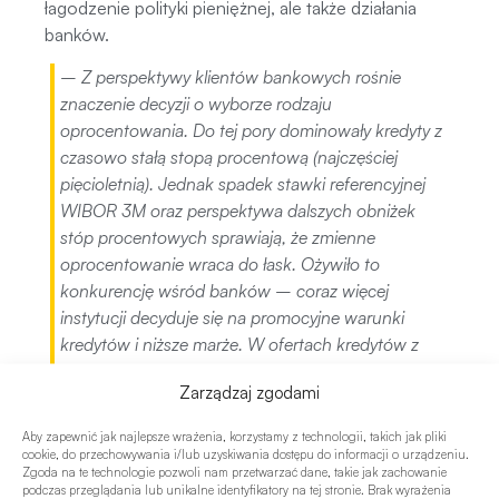
łagodzenie polityki pieniężnej, ale także działania
banków.
–
Z perspektywy klientów bankowych rośnie
znaczenie decyzji o wyborze rodzaju
oprocentowania. Do tej pory dominowały kredyty z
czasowo stałą stopą procentową (najczęściej
pięcioletnią). Jednak spadek stawki referencyjnej
WIBOR 3M oraz perspektywa dalszych obniżek
stóp procentowych sprawiają, że zmienne
oprocentowanie wraca do łask. Ożywiło to
konkurencję wśród banków – coraz więcej
instytucji decyduje się na promocyjne warunki
kredytów i niższe marże. W ofertach kredytów z
oprocentowaniem stałym pojawiły się już
Zarządzaj zgodami
propozycje z „piątką z przodu”.
Kupujący czekają na
Aby zapewnić jak najlepsze wrażenia, korzystamy z technologii, takich jak pliki
cookie, do przechowywania i/lub uzyskiwania dostępu do informacji o urządzeniu.
obniżki cen mieszkań
Zgoda na te technologie pozwoli nam przetwarzać dane, takie jak zachowanie
podczas przeglądania lub unikalne identyfikatory na tej stronie. Brak wyrażenia