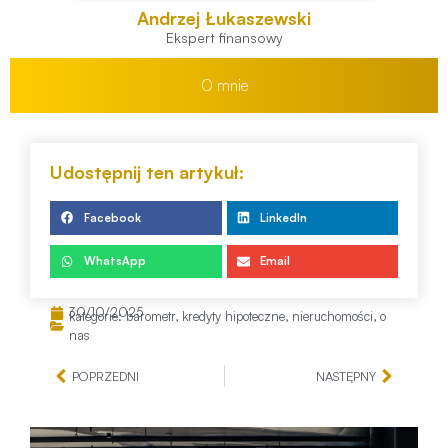
Andrzej Łukaszewski
Ekspert finansowy
O mnie
Udostępnij ten artykuł:
Facebook
LinkedIn
WhatsApp
Email
30/10/2025
kategorie:
barometr
,
kredyty hipoteczne
,
nieruchomości
,
o
nas
POPRZEDNI
NASTĘPNY