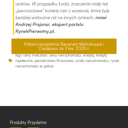
rynków
.
W przypadku Łodzi, znaczenie miały też
„jawnościowe” korekty cen z września, które były
bardziej widoczne niż na innych rynkach,
mówi
Andrzej Prajsnar, ekspert portalu
RynekPierwotny.pl.
Pobierz bezpłatnie Barometr Metrohouse i
Credipass za 3 kw. 2025 r.
tagi:
ceny mieszkan
,
ceny nieruchomości
,
kredyty
,
kredyty
hipoteczne
,
posrednictwo finansowe
,
rynek nieruchomości
,
rynek
nieruchomości w polsce
Produkty
Przydatne