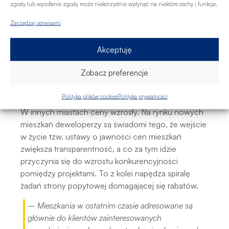
Wielu potencjalnych nabywców oczekuje nie tylko
zgody lub wycofanie zgody może niekorzystnie wpłynąć na niektóre cechy i funkcje.
tańszych kredytów, ale przede wszystkim korekt
Zarządzaj serwisami
cenowych na rynku mieszkań. Jak pokazuje niniejszy
raport, wprawdzie w porównaniu do analogicznego
Akceptuję
okresu ubiegłego roku na rynku wtórnym średnie
ceny sprzedawanych mieszkań w każdym z pięciu
Zobacz preferencje
analizowanych miast uległy obniżeniu, to już w
przypadku danych z rynku pierwotnego jedynie w
Polityka plików cookies
Polityka prywatności
Łodzi widoczna jest nieduża roczna korekta w dół.
W innych miastach ceny wzrosły. Na rynku nowych
mieszkań deweloperzy są świadomi tego, że wejście
w życie tzw. ustawy o jawności cen mieszkań
zwiększa transparentność, a co za tym idzie
przyczynia się do wzrostu konkurencyjności
pomiędzy projektami. To z kolei napędza spiralę
żądań strony popytowej domagającej się rabatów.
– Mieszkania w ostatnim czasie adresowane są
głównie do klientów zainteresowanych