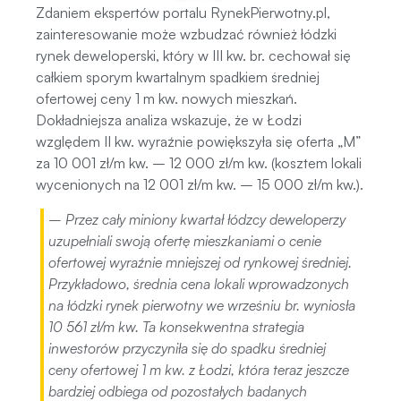
Zdaniem ekspertów portalu RynekPierwotny.pl,
zainteresowanie może wzbudzać również łódzki
rynek deweloperski, który w III kw. br. cechował się
całkiem sporym kwartalnym spadkiem średniej
ofertowej ceny 1 m kw. nowych mieszkań.
Dokładniejsza analiza wskazuje, że w Łodzi
względem II kw. wyraźnie powiększyła się oferta „M”
za 10 001 zł/m kw. – 12 000 zł/m kw. (kosztem lokali
wycenionych na 12 001 zł/m kw. – 15 000 zł/m kw.).
– Przez cały miniony kwartał łódzcy deweloperzy
uzupełniali swoją ofertę mieszkaniami o cenie
ofertowej wyraźnie mniejszej od rynkowej średniej.
Przykładowo, średnia cena lokali wprowadzonych
na łódzki rynek pierwotny we wrześniu br. wyniosła
10 561 zł/m kw. Ta konsekwentna strategia
inwestorów przyczyniła się do spadku średniej
ceny ofertowej 1 m kw. z Łodzi, która teraz jeszcze
bardziej odbiega od pozostałych badanych