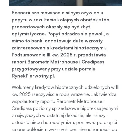
Scenariusze mówiące o silnym ożywieniu
popytu w rezultacie kolejnych obniżek stóp
procentowych okazały się być zbyt
optymistyczne. Popyt odradza się powoli, a
mimo to banki odnotowują duże wzrosty
zainteresowania kredytami hipotecznymi.
Podsumowanie III kw. 2025 r. przedstawia
raport Barometr Metrohouse i Credipass
przygotowywany przy udziale portalu
RynekPierwotny.pl.
Wolumeny kredytów hipotecznych udzielonych w III
kw. 2025 rzeczywiście robią wrażenie. Jak twierdzą
współautorzy raportu Barometr Metrohouse i
Credipass poziomy sprzedażowe hipotek są jednymi
z najwyższych w ostatniej dekadzie, ale należy
ostudzić nieco hurraoptymizm, ponieważ po części
są one pokłosiem wyższych cen nieruchomości, co