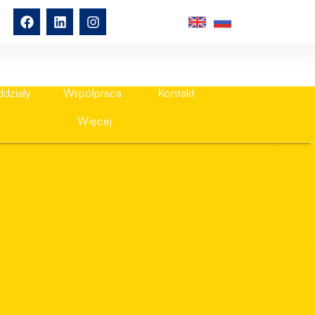
ent indywidualny
Klient biznesowy
działy
Współpraca
Kontakt
Więcej