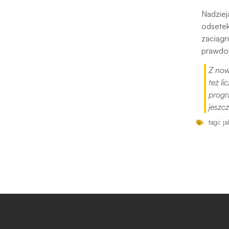
Nadziej
odsetek
zaciągn
prawdop
Z now
też l
progr
jeszc
tagi:
ja