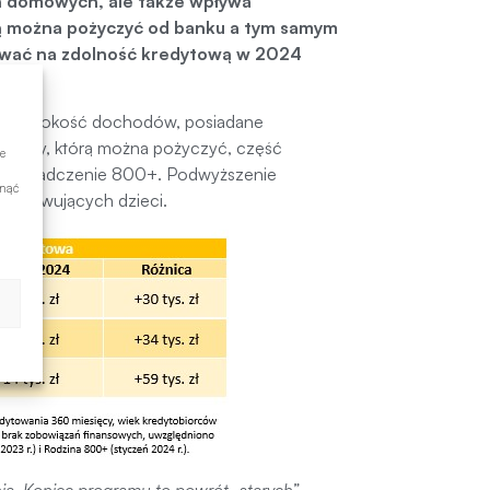
h domowych, ale także wpływa
ką można pożyczyć od banku a tym samym
ływać na zdolność kredytową w 2024
ło i wysokość dochodów, posiadane
j kwoty, którą można pożyczyć, część
e
nie świadczenie 800+. Podwyższenie
ynąć
wychowujących dzieci.
ia. Koniec programu to powrót „starych”