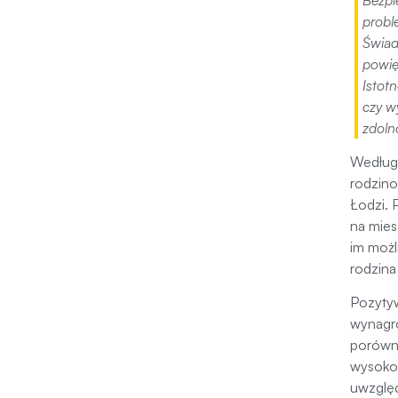
probl
Świad
powię
Istot
czy w
zdoln
Według
rodzino
Łodzi. 
na mies
im możl
rodzina
Pozytyw
wynagro
porówna
wysokoś
uwzględ