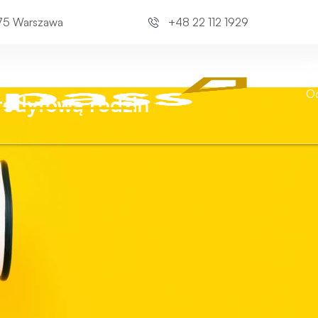
675 Warszawa
+48 22 112 1929
Kli
Od
redytową rodzin