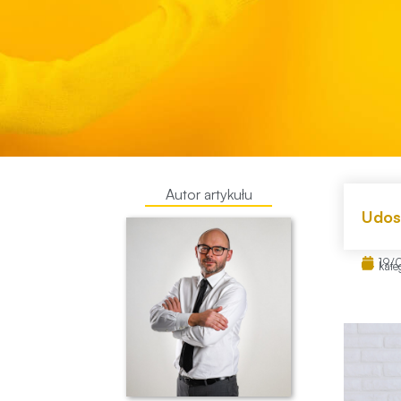
Autor artykułu
Udost
19/
kate