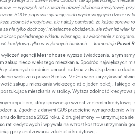
emów – wyższych rat i znacznie niższej zdolności kredytowej, p
czenie 800+ poprawia sytuację osób wychowujących dzieci i w 
ksza zdolność kredytową, ale należy pamiętać, że każda sprawa ro
ne są nie tylko dochody i miesięczne obciążenia, ale również wiek 
ysokość posiadanego wkładu własnego, a świadczenie z program
ość kredytową tylko w wybranych bankach
– komentuje
Paweł R
 wyliczeń agencji
Metrohouse
wyższe świadczenia, a tym samy
m zakup nieco większego mieszkania. Spośród największych mias
Przy obecnych średnich cenach rodzina z dwójką dzieci o docho
zkanie większe o prawie 8 m kw. Można więc zaryzykować stwie
iwość zakupu mieszkania większego aż o jeden pokój. Takiego k
 poszukująca mieszkania w stolicy, Wyższa zdolność kredytowa 
nym impulsem, który spowoduje wzrost zdolności kredytowej, 
dzenia. Zgodnie z danymi GUS przeciętne wynagrodzenie w lis
niu do listopada 2022 roku. Z drugiej strony – utrzymująca się
ć rat kredytowych i wpływała na wzrost kosztów utrzymania g
niają przy analizowaniu zdolności kredytowej.