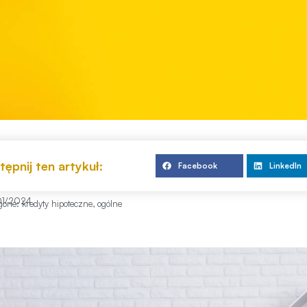
ępnij ten artykuł:
Facebook
LinkedIn
01/2024
gorie:
kredyty hipoteczne
,
ogólne