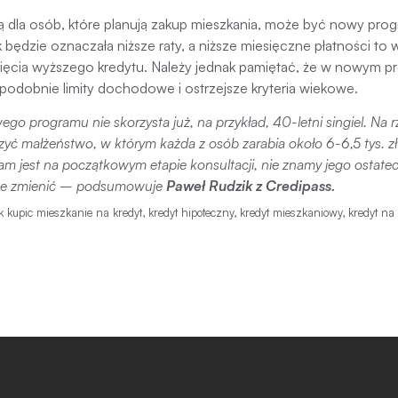
ą dla osób, które planują zakup mieszkania, może być nowy pro
 będzie oznaczała niższe raty, a niższe miesięczne płatności t
ięcia wyższego kredytu. Należy jednak pamiętać, że w nowym p
odobnie limity dochodowe i ostrzejsze kryteria wiekowe.
ego programu nie skorzysta już, na przykład, 40-letni singiel. Na
iczyć małżeństwo, w którym każda z osób zarabia około 6-6,5 tys. z
am jest na początkowym etapie konsultacji, nie znamy jego ostatec
ze zmienić
– podsumowuje
Paweł Rudzik z Credipass.
k kupic mieszkanie na kredyt
,
kredyt hipoteczny
,
kredyt mieszkaniowy
,
kredyt na