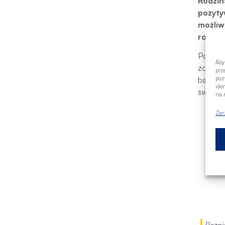
Rodzin
pozyty
możliw
roku? 
Podstaw
Aby
zobowią
prz
poz
banków 
ide
świadcz
na n
Zar
Bezpi