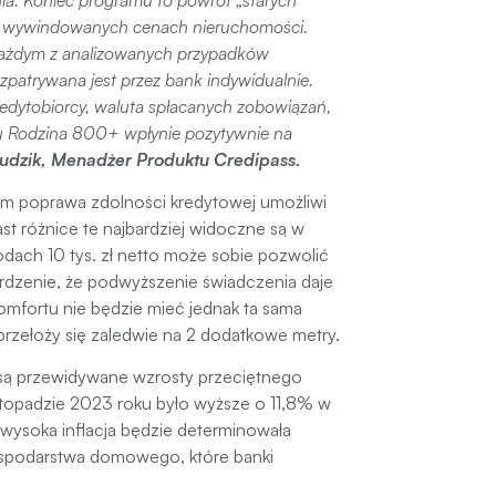
rzy wywindowanych cenach nieruchomości.
każdym z analizowanych przypadków
zpatrywana jest przez bank indywidualnie.
kredytobiorcy, waluta spłacanych zobowiązań,
u Rodzina 800+ wpłynie pozytywnie na
udzik, Menadżer Produktu Credipass.
m poprawa zdolności kredytowej umożliwi
t różnice te najbardziej widoczne są w
dach 10 tys. zł netto może sobie pozwolić
rdzenie, że podwyższenie świadczenia daje
omfortu nie będzie mieć jednak ta sama
przełoży się zaledwie na 2 dodatkowe metry.
są przewidywane wzrosty przeciętnego
topadzie 2023 roku było wyższe o 11,8% w
 wysoka inflacja będzie determinowała
ospodarstwa domowego, które banki