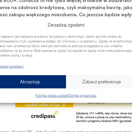
a 800+. Oznacza to nie tylko więcej środków w budżetac
wnie na zdolność kredytową, czyli maksymalną kwotę, ja
ość zakupu większego mieszkania. Co jeszcze będzie wp
Sprawdzamy!
Zarządzaj zgodami
ą do wyliczenia zdolności kredytowej jest między innymi źród
 zapewnić jak najlepsze wrażenia, korzystamy z technologii, takich jak pliki cookie, do
zania czy ilość osób na utrzymaniu. Przy ustalaniu maksymalne
echowywania i/lub uzyskiwania dostępu do informacji o urządzeniu. Zgoda na te technologi
woli nam przetwarzać dane, takie jak zachowanie podczas przeglądania lub unikalne
uwzględnia także otrzymywane alimenty, rentę rodzinną i właś
ntyfikatory na tej stronie. Brak wyrażenia zgody lub wycofanie zgody może niekorzystnie wpł
enia z 500 zł na 800 zł to wyższa zdolność kredytowa rodzin 
iektóre cechy i funkcje.
ządzaj serwisami
Akceptuję
Zobacz preferencje
Polityka plików cookies
Polityka prywatności
eczny Kredyt 2% ułatwił wielu osobom zakup pierwszego mieszkan