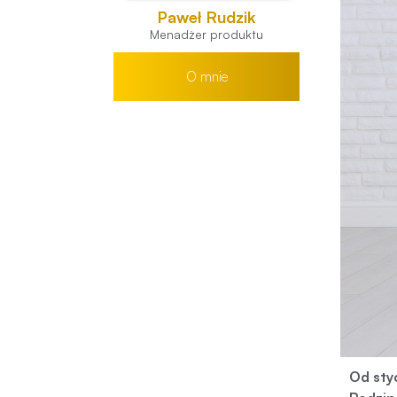
Paweł Rudzik
Menadżer produktu
O mnie
Od sty