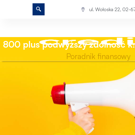
ul. Wołoska 22, 02-
800 plus podwyższy zdolność k
Poradnik finansowy