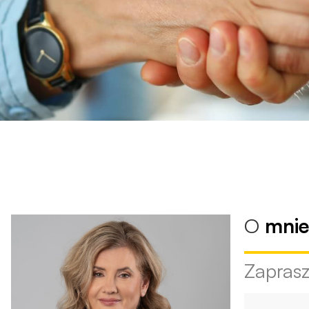
O
mni
Zapras