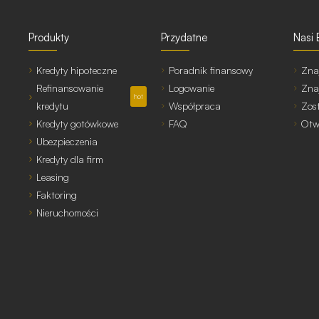
Produkty
Przydatne
Nasi 
Kredyty hipoteczne
Poradnik finansowy
Zna
Refinansowanie
Logowanie
Zna
hot
kredytu
Współpraca
Zos
Kredyty gotówkowe
FAQ
Otw
Ubezpieczenia
Kredyty dla firm
Leasing
Faktoring
Nieruchomości