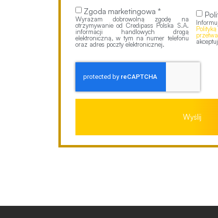
Zgoda marketingowa *
Poli
Wyrażam dobrowolną zgodę na
Inform
otrzymywanie od Credipass Polska S.A.
Polityk
informacji handlowych drogą
przetw
elektroniczną, w tym na numer telefonu
akceptuj
oraz adres poczty elektronicznej.
Wyślij