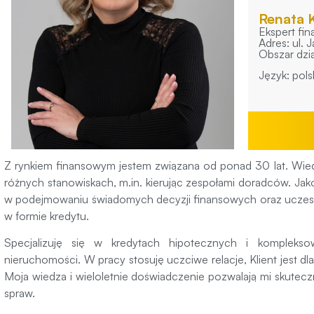
Renata K
Ekspert fi
Adres: ul. 
Obszar dzia
Język: pols
Z rynkiem finansowym jestem związana od ponad 30 lat. Wi
różnych stanowiskach, m.in. kierując zespołami doradców. Jak
w podejmowaniu świadomych decyzji finansowych oraz uczes
w formie kredytu.
Specjalizuję się w kredytach hipotecznych i kompleks
nieruchomości. W pracy stosuję uczciwe relacje, Klient jest d
Moja wiedza i wieloletnie doświadczenie pozwalają mi skutecz
spraw.