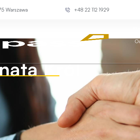
675 Warszawa
+48 22 112 1929
Kli
Od
nata Król