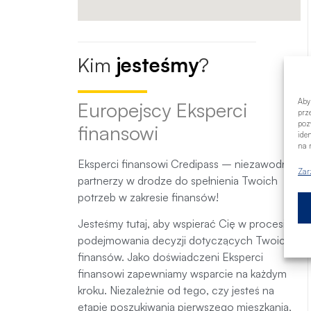
Kim
jesteśmy
?
Aby
Europejscy Eksperci
prz
poz
finansowi
ide
na n
Eksperci finansowi Credipass – niezawodni
Zar
partnerzy w drodze do spełnienia Twoich
potrzeb w zakresie finansów!
Jesteśmy tutaj, aby wspierać Cię w procesie
podejmowania decyzji dotyczących Twoich
finansów. Jako doświadczeni Eksperci
finansowi zapewniamy wsparcie na każdym
kroku. Niezależnie od tego, czy jesteś na
etapie poszukiwania pierwszego mieszkania,