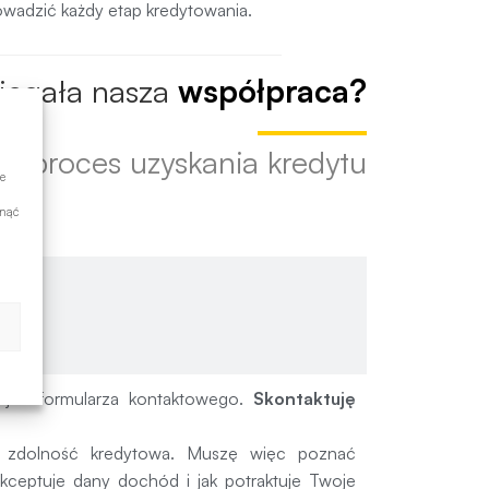
owadzić każdy etap kredytowania.
biegała nasza
współpraca?
ez proces uzyskania kredytu
e
ynąć
nie
sek
owy
aj z formularza kontaktowego.
Skontaktuję
a zdolność kredytowa. Muszę więc poznać
kceptuje dany dochód i jak potraktuje Twoje