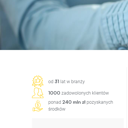
31
od
lat w branży
1000
zadowolonych klientów
240 mln zł
ponad
pozyskanych
środków