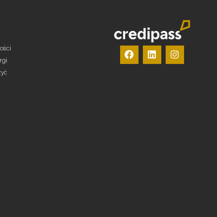
ości
rgi
żyć