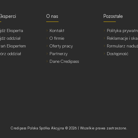
Eksperci
O nas
Pozostałe
jdź Eksperta
Kontakt
Polityka prywatn
jdź oddział
O firmie
Reklamacje i ska
tań Ekspertem
Oferty pracy
Formularz nadu
órz oddział
Partnerzy
Dostępność
Dane Credipass
Credipass Polska Spółka Akcyjna © 2026 | Wszelkie prawa zastrzeżone.