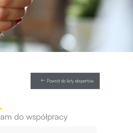
Powrót do listy ekspertów
e
zam do współpracy