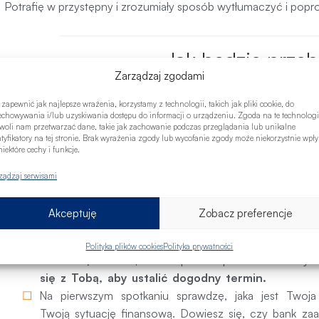
Potrafię w przystępny i zrozumiały sposób wytłumaczyć i popr
Jak będzie prze
Zarządzaj zgodami
Sprawnie przejdziemy prz
 zapewnić jak najlepsze wrażenia, korzystamy z technologii, takich jak pliki cookie, do
echowywania i/lub uzyskiwania dostępu do informacji o urządzeniu. Zgoda na te technologi
woli nam przetwarzać dane, takie jak zachowanie podczas przeglądania lub unikalne
ntyfikatory na tej stronie. Brak wyrażenia zgody lub wycofanie zgody może niekorzystnie wpł
1. Pierwsze spotka
iektóre cechy i funkcje.
ządzaj serwisami
2. Składamy wnio
Akceptuję
Zobacz preferencje
3. Podpisanie um
Polityka plików cookies
Polityka prywatności
Umów się ze mną na bezpłatne spotkanie. Skorzyst
się z Tobą, aby ustalić dogodny termin.
Na pierwszym spotkaniu sprawdzę, jaka jest Twoj
Twoją sytuację finansową. Dowiesz się, czy bank zaa