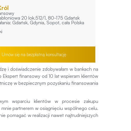
ról
nansowy
Jabłoniowa 20 lok.512/1, 80-175 Gdańsk
łania: Gdańsk, Gdynia, Sopot, cała Polska
ki
Umów się na bezpłatną konsultację
edzę i doświadczenie zdobywałam w bankach na
o Ekspert finansowy od 10 lat wspieram klientów
tniczę w bezpiecznym pozyskaniu finansowania
owym wsparciu klientów w procesie zakupu
la mnie partnerem w osiągnięciu wspólnego celu.
nie pomagać w realizacji nawet najtrudniejszych