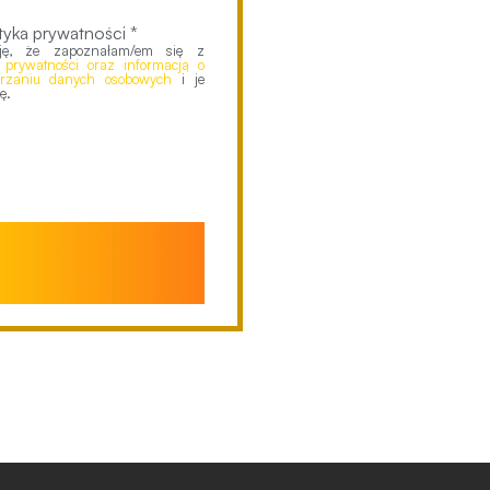
tyka prywatności *
uję, że zapoznałam/em się z
ą prywatności oraz informacją o
arzaniu danych osobowych
i je
ę.