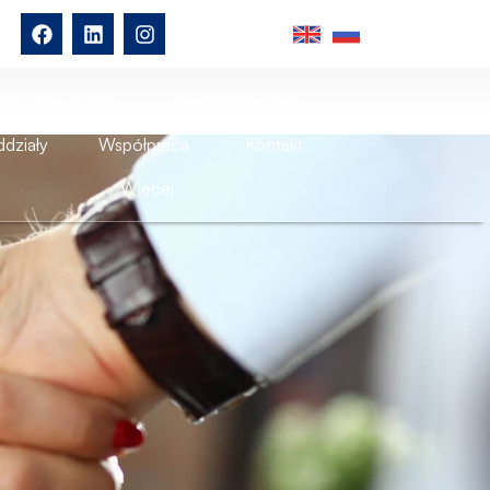
ent indywidualny
Klient biznesowy
działy
Współpraca
Kontakt
Więcej