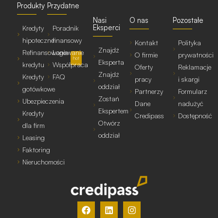
Produkty
Przydatne
Nasi
O nas
Pozostałe
Eksperci
Kredyty
Poradnik
hipoteczne
finansowy
Kontakt
Polityka
Znajdź
Refinansowanie
Logowanie
O firmie
prywatności
hot
Eksperta
kredytu
Współpraca
Oferty
Reklamacje
Znajdź
Kredyty
FAQ
pracy
i skargi
oddział
gotówkowe
Partnerzy
Formularz
Zostań
Ubezpieczenia
Dane
nadużyć
Ekspertem
Kredyty
Credipass
Dostępność
Otwórz
dla firm
oddział
Leasing
Faktoring
Nieruchomości