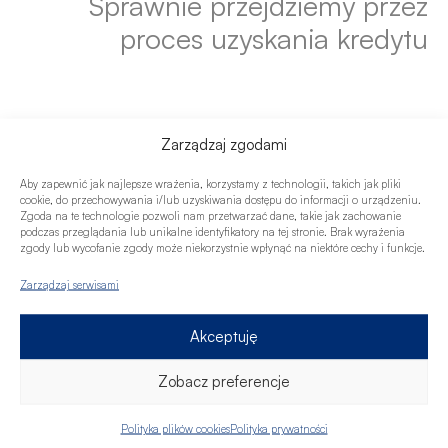
Sprawnie przejdziemy przez
proces uzyskania kredytu
1. Pierwsze spotkanie
Zarządzaj zgodami
Umów się ze mną na bezpłatne spotkanie.
Skorzystaj z formularza kontaktowego.
Aby zapewnić jak najlepsze wrażenia, korzystamy z technologii, takich jak pliki
cookie, do przechowywania i/lub uzyskiwania dostępu do informacji o urządzeniu.
Skontaktuję się z Tobą, aby ustalić
Zgoda na te technologie pozwoli nam przetwarzać dane, takie jak zachowanie
dogodny termin.
podczas przeglądania lub unikalne identyfikatory na tej stronie. Brak wyrażenia
zgody lub wycofanie zgody może niekorzystnie wpłynąć na niektóre cechy i funkcje.
Na pierwszym spotkaniu sprawdzę, jaka jest
Twoja zdolność kredytowa. Muszę więc
Zarządzaj serwisami
poznać Twoją sytuację finansową. Dowiesz się,
czy bank zaakceptuje dany dochód i jak
Akceptuję
potraktuje Twoje obecne zobowiązania.
Zobacz preferencje
Będziemy rozmawiać o Twoich oczekiwaniach
i potrzebach kredytowych. Podpowiem także,
Polityka plików cookies
Polityka prywatności
jak można wpływać na zdolność kredytową i