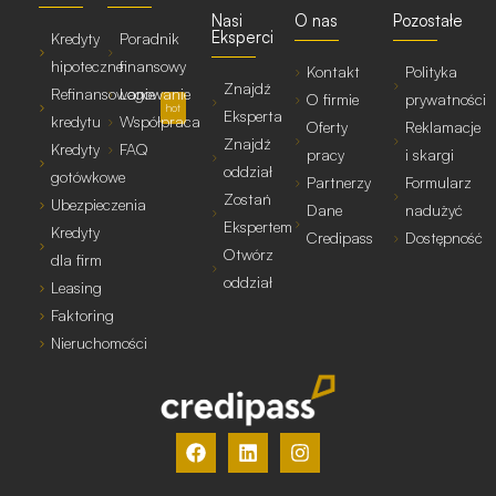
Nasi
O nas
Pozostałe
Eksperci
Kredyty
Poradnik
hipoteczne
finansowy
Kontakt
Polityka
Znajdź
Refinansowanie
Logowanie
O firmie
prywatności
hot
Eksperta
kredytu
Współpraca
Oferty
Reklamacje
Znajdź
Kredyty
FAQ
pracy
i skargi
oddział
gotówkowe
Partnerzy
Formularz
Zostań
Ubezpieczenia
Dane
nadużyć
Ekspertem
Kredyty
Credipass
Dostępność
Otwórz
dla firm
oddział
Leasing
Faktoring
Nieruchomości