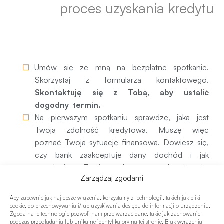
proces uzyskania kredytu
1. Pierwsze spotkanie
Umów się ze mną na bezpłatne spotkanie.
Skorzystaj z formularza kontaktowego.
Skontaktuję się z Tobą, aby ustalić
dogodny termin.
Na pierwszym spotkaniu sprawdzę, jaka jest
Twoja zdolność kredytowa. Muszę więc
poznać Twoją sytuację finansową. Dowiesz się,
czy bank zaakceptuje dany dochód i jak
potraktuje Twoje obecne zobowiązania.
Zarządzaj zgodami
Będziemy rozmawiać o Twoich oczekiwaniach
i potrzebach kredytowych. Podpowiem także,
Aby zapewnić jak najlepsze wrażenia, korzystamy z technologii, takich jak pliki
jak można wpływać na zdolność kredytową i
cookie, do przechowywania i/lub uzyskiwania dostępu do informacji o urządzeniu.
Zgoda na te technologie pozwoli nam przetwarzać dane, takie jak zachowanie
scoring kredytowy, tak aby zwiększyć możliwą
podczas przeglądania lub unikalne identyfikatory na tej stronie. Brak wyrażenia