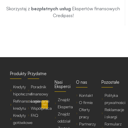
Skorzystaj z
bezpłatnych usług
Ekspertów finansowych
Credipass!
Produkty
Przydatne
Nasi
O nas
Pozostałe
Eksperci
Kredyty
Poradnik
hipoteczne
finansowy
Kontakt
Polityka
Znajdź
Refinansowanie
Logowanie
O firmie
prywatności
hot
Eksperta
kredytu
Współpraca
Oferty
Reklamacje
Znajdź
Kredyty
FAQ
pracy
i skargi
oddział
gotówkowe
Partnerzy
Formularz