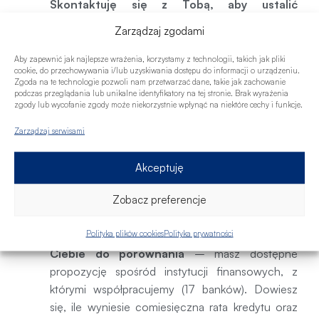
Skontaktuję się z Tobą, aby ustalić
dogodny termin.
Zarządzaj zgodami
Na pierwszym spotkaniu sprawdzę, jaka jest
Twoja zdolność kredytowa. Muszę więc
Aby zapewnić jak najlepsze wrażenia, korzystamy z technologii, takich jak pliki
cookie, do przechowywania i/lub uzyskiwania dostępu do informacji o urządzeniu.
poznać Twoją sytuację finansową. Dowiesz się,
Zgoda na te technologie pozwoli nam przetwarzać dane, takie jak zachowanie
czy bank zaakceptuje dany dochód i jak
podczas przeglądania lub unikalne identyfikatory na tej stronie. Brak wyrażenia
zgody lub wycofanie zgody może niekorzystnie wpłynąć na niektóre cechy i funkcje.
potraktuje Twoje obecne zobowiązania.
Będziemy rozmawiać o Twoich oczekiwaniach
Zarządzaj serwisami
i potrzebach kredytowych. Podpowiem także,
jak można wpływać na zdolność kredytową i
Akceptuję
scoring kredytowy, tak aby zwiększyć możliwą
Zobacz preferencje
do otrzymania kwotę kredytu i szansę na
uzyskanie finansowania.
Polityka plików cookies
Polityka prywatności
Przygotuję najkorzystniejsze oferty dla
Ciebie do porównania
– masz dostępne
propozycję spośród instytucji finansowych, z
którymi współpracujemy (17 banków). Dowiesz
się, ile wyniesie comiesięczna rata kredytu oraz