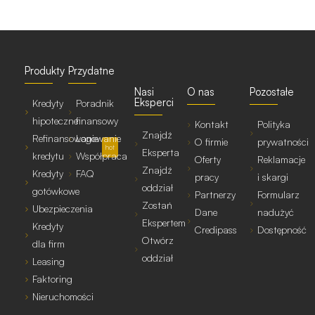
Produkty
Przydatne
Nasi
O nas
Pozostałe
Eksperci
Kredyty
Poradnik
hipoteczne
finansowy
Kontakt
Polityka
Znajdź
Refinansowanie
Logowanie
O firmie
prywatności
hot
Eksperta
kredytu
Współpraca
Oferty
Reklamacje
Znajdź
Kredyty
FAQ
pracy
i skargi
oddział
gotówkowe
Partnerzy
Formularz
Zostań
Ubezpieczenia
Dane
nadużyć
Ekspertem
Kredyty
Credipass
Dostępność
Otwórz
dla firm
oddział
Leasing
Faktoring
Nieruchomości