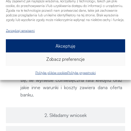
Aby zapewnić jak najlepsze wrażenia, korzystamy z technologii, takich jak pliki
cookie, do przechowywania i/lub uzyskiwania dostępu do informacji o urządzeniu.
Będziemy rozmawiać o Twoich oczekiwaniach
Zgoda na te technologie pozwoli nam przetwarzać dane, takie jak zachowanie
i potrzebach kredytowych. Podpowiem także,
podczas przeglądania lub unikalne identyfikatory na tej stronie. Brak wyrażenia
zgody lub wycofanie zgody może niekorzystnie wpłynąć na niektóre cechy i funkcje.
jak można wpływać na zdolność kredytową i
scoring kredytowy, tak aby zwiększyć możliwą
Zarządzaj serwisami
do otrzymania kwotę kredytu i szansę na
uzyskanie finansowania.
Akceptuję
Przygotuję najkorzystniejsze oferty dla
Ciebie do porównania
– masz dostępne
Zobacz preferencje
propozycję spośród instytucji finansowych, z
którymi współpracujemy (17 banków). Dowiesz
Polityka plików cookies
Polityka prywatności
się, ile wyniesie comiesięczna rata kredytu oraz
jakie inne warunki i koszty zawiera dana oferta
banku.
2. Składamy wniosek