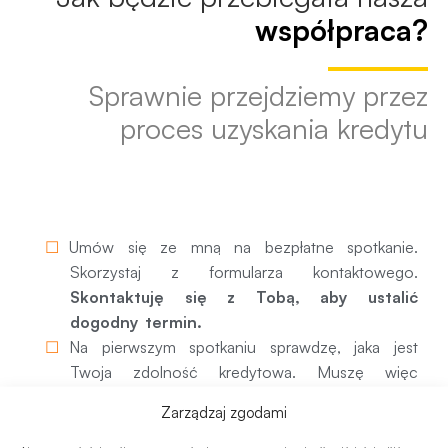
współpraca?
Sprawnie przejdziemy przez
proces uzyskania kredytu
1. Pierwsze spotkanie
Umów się ze mną na bezpłatne spotkanie.
Skorzystaj z formularza kontaktowego.
Skontaktuję się z Tobą, aby ustalić
dogodny termin.
Na pierwszym spotkaniu sprawdzę, jaka jest
Twoja zdolność kredytowa. Muszę więc
poznać Twoją sytuację finansową. Dowiesz się,
Zarządzaj zgodami
czy bank zaakceptuje dany dochód i jak
potraktuje Twoje obecne zobowiązania.