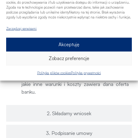
cookie, do przechowywania i/lub uzyskiwania dostępu do informacji o urządzeniu.
i potrzebach kredytowych. Podpowiem także,
Zgoda na te technologie pozwoli nam przetwarzać dane, takie jak zachowanie
podczas przeglądania lub unikalne identyfikatory na tej stronie. Brak wyrażenia
jak można wpływać na zdolność kredytową i
zgody lub wycofanie zgody może niekorzystnie wpłynąć na niektóre cechy i funkcje.
scoring kredytowy, tak aby zwiększyć możliwą
Zarządzaj serwisami
do otrzymania kwotę kredytu i szansę na
uzyskanie finansowania.
Akceptuję
Przygotuję najkorzystniejsze oferty dla
Ciebie do porównania
– masz dostępne
Zobacz preferencje
propozycję spośród instytucji finansowych, z
którymi współpracujemy (17 banków). Dowiesz
Polityka plików cookies
Polityka prywatności
się, ile wyniesie comiesięczna rata kredytu oraz
jakie inne warunki i koszty zawiera dana oferta
banku.
2. Składamy wniosek
3. Podpisanie umowy