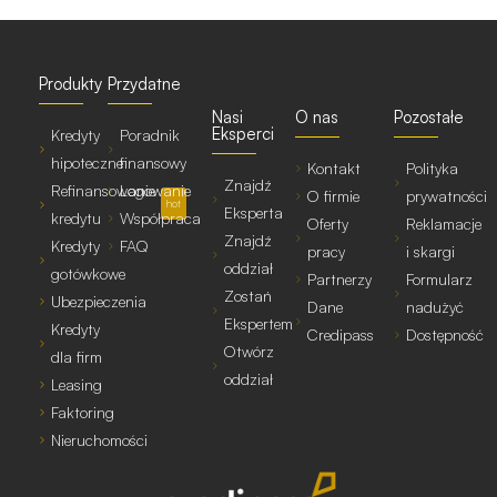
Produkty
Przydatne
Nasi
O nas
Pozostałe
Eksperci
Kredyty
Poradnik
hipoteczne
finansowy
Kontakt
Polityka
Znajdź
Refinansowanie
Logowanie
O firmie
prywatności
hot
Eksperta
kredytu
Współpraca
Oferty
Reklamacje
Znajdź
Kredyty
FAQ
pracy
i skargi
oddział
gotówkowe
Partnerzy
Formularz
Zostań
Ubezpieczenia
Dane
nadużyć
Ekspertem
Kredyty
Credipass
Dostępność
Otwórz
dla firm
oddział
Leasing
Faktoring
Nieruchomości