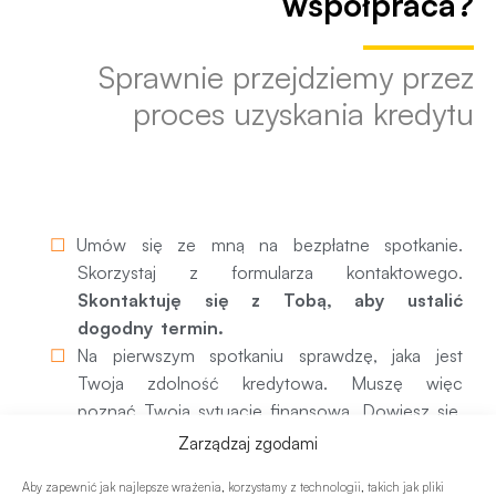
współpraca?
Sprawnie przejdziemy przez
proces uzyskania kredytu
1. Pierwsze spotkanie
Umów się ze mną na bezpłatne spotkanie.
Skorzystaj z formularza kontaktowego.
Skontaktuję się z Tobą, aby ustalić
dogodny termin.
Na pierwszym spotkaniu sprawdzę, jaka jest
Twoja zdolność kredytowa. Muszę więc
poznać Twoją sytuację finansową. Dowiesz się,
czy bank zaakceptuje dany dochód i jak
Zarządzaj zgodami
potraktuje Twoje obecne zobowiązania.
Aby zapewnić jak najlepsze wrażenia, korzystamy z technologii, takich jak pliki
Będziemy rozmawiać o Twoich oczekiwaniach