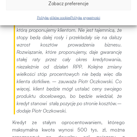
Zobacz preferencje
W przypadku chęci przywrócenia oprocentowania
swojego kredytu do czasów sprzed podwyżek
Polityka plików cookies
Polityka prywatności
stóp procentowych, istnieje pewna możliwość,
którą proponujemy klientom. Nie jest tajemnicą, że
stopy będą dalej rosły i przekładały się na dalszy
wzrost kosztów prowadzenia biznesu.
Rozwiązanie, które proponujemy, daje gwarancję
stałej raty przez cały okres kredytowania,
niezależnie od działań RPP. Kolejne zmiany
wielkości stóp procentowych nie będą więc dla
klienta dotkliwe.
– zauważa Piotr Oczkowski.
Co
więcej, klient będzie mógł ustalać ceny swojego
produktu docelowego, bo będzie wiedział, że
kredyt stanowi stałą pozycję po stronie kosztów.–
dodaje Piotr Oczkowski.
Kredyt ze stałym oprocentowaniem, którego
maksymalna kwota wynosi 500 tys. zł, można
przeznaczyć na dowolny cel związany z