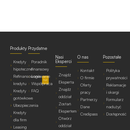
Produkty
Przydatne
Nasi
O nas
Pozostałe
Eksperci
Kredyty
Poradnik
hipoteczne
finansowy
Kontakt
Polityka
Znajdź
Refinansowanie
Logowanie
O firmie
prywatności
hot
Eksperta
kredytu
Współpraca
Oferty
Reklamacje
Znajdź
Kredyty
FAQ
pracy
i skargi
oddział
gotówkowe
Partnerzy
Formularz
Zostań
Ubezpieczenia
Dane
nadużyć
Ekspertem
Kredyty
Credipass
Dostępność
Otwórz
dla firm
oddział
Leasing