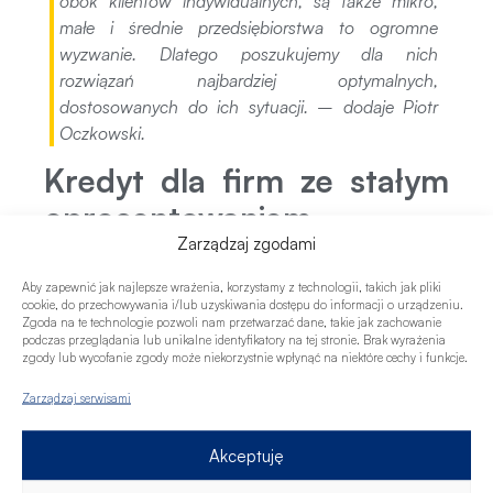
obok klientów indywidualnych, są także mikro,
małe i średnie przedsiębiorstwa to ogromne
wyzwanie. Dlatego poszukujemy dla nich
rozwiązań najbardziej optymalnych,
dostosowanych do ich sytuacji. –
dodaje Piotr
Oczkowski.
Kredyt dla firm ze stałym
oprocentowaniem
Zarządzaj zgodami
Hitem na rynku dla tej grupy Klientów jest obecnie
Aby zapewnić jak najlepsze wrażenia, korzystamy z technologii, takich jak pliki
kredyt ze stałym oprocentowaniem, bez
cookie, do przechowywania i/lub uzyskiwania dostępu do informacji o urządzeniu.
zabezpieczeń. To nowość w ofercie instytucji
Zgoda na te technologie pozwoli nam przetwarzać dane, takie jak zachowanie
podczas przeglądania lub unikalne identyfikatory na tej stronie. Brak wyrażenia
finansowych i odpowiedź na obecne wyzwania.
zgody lub wycofanie zgody może niekorzystnie wpłynąć na niektóre cechy i funkcje.
Dzięki szybkiej ścieżce pozyskania finansowania,
przedsiębiorca może sprawnie realizować swoje
Zarządzaj serwisami
pomysły biznesowe. Zaletą tego rozwiązania jest
przewidywalność kosztów, większa płynność i
Akceptuję
stabilizacja.