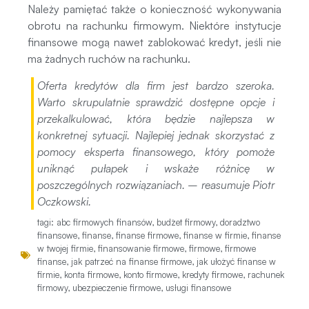
Należy pamiętać także o konieczność wykonywania
obrotu na rachunku firmowym. Niektóre instytucje
finansowe mogą nawet zablokować kredyt, jeśli nie
ma żadnych ruchów na rachunku.
Oferta kredytów dla firm jest bardzo szeroka.
Warto skrupulatnie sprawdzić dostępne opcje i
przekalkulować, która będzie najlepsza w
konkretnej sytuacji. Najlepiej jednak skorzystać z
pomocy eksperta finansowego, który pomoże
uniknąć pułapek i wskaże różnicę w
poszczególnych rozwiązaniach
. – reasumuje Piotr
Oczkowski.
tagi:
abc firmowych finansów
,
budżet firmowy
,
doradztwo
finansowe
,
finanse
,
finanse firmowe
,
finanse w firmie
,
finanse
w twojej firmie
,
finansowanie firmowe
,
firmowe
,
firmowe
finanse
,
jak patrzeć na finanse firmowe
,
jak ułożyć finanse w
firmie
,
konta firmowe
,
konto firmowe
,
kredyty firmowe
,
rachunek
firmowy
,
ubezpieczenie firmowe
,
usługi finansowe